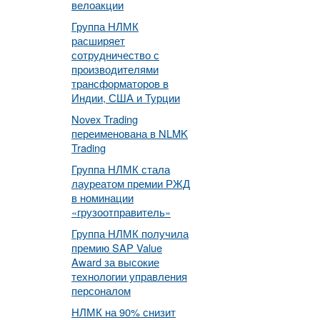
велоакции
Группа НЛМК
расширяет
сотрудничество с
производителями
трансформаторов в
Индии, США и Турции
Novex Trading
переименована в NLMK
Trading
Группа НЛМК стала
лауреатом премии РЖД
в номинации
«грузоотправитель»
Группа НЛМК получила
премию SAP Value
Award за высокие
технологии управления
персоналом
НЛМК на 90% снизит