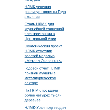
НЛМК успешно
реализует проекты Года
экологии
Сталь НЛМК для
крупнейшей солнечной
электростанции в
Центральной Азии
Экологический проект
НЛМК отметили
золотой медалью
«Металл-Экспо 2017»
Годовой отчет НЛМК
признан лучшим в
металлургическом
секторе
На НЛМК посадили
более четырех тысяч
деревьев
НЛМК-Урал подтвердил