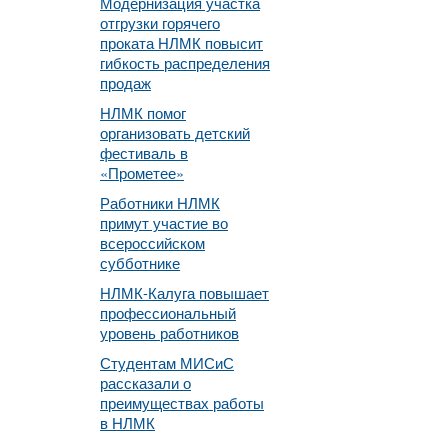
Модернизация участка
отгрузки горячего
проката НЛМК повысит
гибкость распределения
продаж
НЛМК помог
организовать детский
фестиваль в
«Прометее»
Работники НЛМК
примут участие во
всероссийском
субботнике
НЛМК-Калуга повышает
профессиональный
уровень работников
Студентам МИСиС
рассказали о
преимуществах работы
в НЛМК