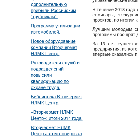
дополнительную
В течение 2018 года
прибыль Российским
семинары, экскурс
"трубникам".
проектов, по итогам
Программа утилизации
Лучшим молодым сп
автомобилей.
программы поощрят д
Новое оборудование
За 13 лет существ
компании Вторчермет
предприятия, из кот
НЛМК Центр.
впервые оказались п
Руководители служб и
подразделений
повысили
квалификацию по
охране труда.
Библиотека Вторчермет
НЛМК Центр.
«Вторчермет НЛМК
Центр»: итоги 2014 года.
Вторчермет НЛМК
Центр автоматизировал