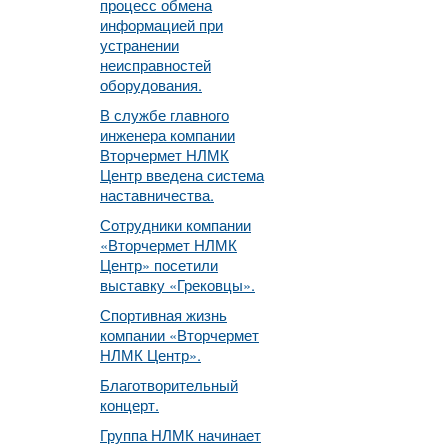
процесс обмена
информацией при
устранении
неисправностей
оборудования.
В службе главного
инженера компании
Вторчермет НЛМК
Центр введена система
наставничества.
Сотрудники компании
«Вторчермет НЛМК
Центр» посетили
выставку «Грековцы».
Спортивная жизнь
компании «Вторчермет
НЛМК Центр».
Благотворительный
концерт.
Группа НЛМК начинает