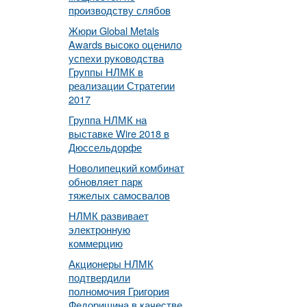
производству слябов
Жюри Global Metals
Awards высоко оценило
успехи руководства
Группы НЛМК в
реализации Стратегии
2017
Группа НЛМК на
выставке Wire 2018 в
Дюссельдорфе
Новолипецкий комбинат
обновляет парк
тяжелых самосвалов
НЛМК развивает
электронную
коммерцию
Акционеры НЛМК
подтвердили
полномочия Григория
Федоришина в качестве