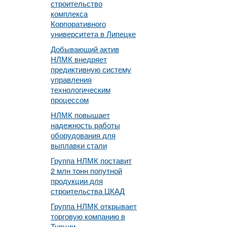
строительство
комплекса
Корпоративного
университета в Липецке
Добывающий актив
НЛМК внедряет
предиктивную систему
управления
технологическим
процессом
НЛМК повышает
надежность работы
оборудования для
выплавки стали
Группа НЛМК поставит
2 млн тонн попутной
продукции для
строительства ЦКАД
Группа НЛМК открывает
торговую компанию в
Турции