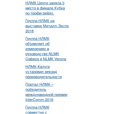
НЛМК Центр заняла 3
место в финале Кубка
по трофи-рейду.
Группа НЛМК на
выставке Металл-Экспо
2018
Группа НЛМК
объявляет об
изменениях в
руководстве NLMK
Clabecq и NLMK Verona
НЛМК-Калуга
установил рекорд
производительности
Портал НЛМК –
победитель
международной премии
InterComm-2018
Группа НЛМК
совместно с