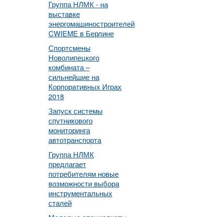
Группа НЛМК - на
выставке
энергомашиностроителей
CWIEME в Берлине
Спортсмены
Новолипецкого
комбината –
сильнейшие на
Корпоративных Играх
2018
Запуск системы
спутникового
мониторинга
автотранспорта
Группа НЛМК
предлагает
потребителям новые
возможности выбора
инструментальных
сталей