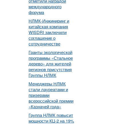
отметили наградой
международного
форума
НЛМК-Инжиниринг и
китайская компания
WISDRI заключили
соглашение о
сотрудничестве
Гранты экологической
программы «Стальное
дерево» для жителей
регионов присутствия
Группы НЛМК
Менеджеры НЛМК
стали лауреатами и
призерами
всероссийской премии
«Казначей года»
Группа НЛМК повысит
мощности КЦ-2 на 19%