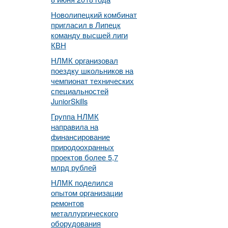
Новолипецкий комбинат
пригласил в Липецк
команду высшей лиги
КВН
НЛМК организовал
поездку школьников на
чемпионат технических
специальностей
JuniorSkills
Группа НЛМК
направила на
финансирование
природоохранных
проектов более 5,7
млрд рублей
НЛМК поделился
опытом организации
ремонтов
металлургического
оборудования