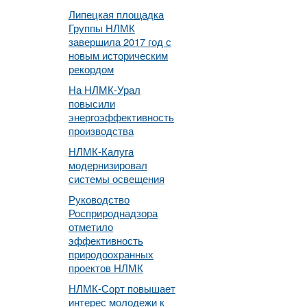
Липецкая площадка
Группы НЛМК
завершила 2017 год с
новым историческим
рекордом
На НЛМК-Урал
повысили
энергоэффективность
производства
НЛМК-Калуга
модернизировал
системы освещения
Руководство
Росприроднадзора
отметило
эффективность
природоохранных
проектов НЛМК
НЛМК-Сорт повышает
интерес молодежи к