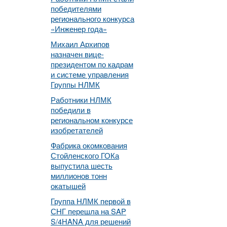
победителями
регионального конкурса
«Инженер года»
Михаил Архипов
назначен вице-
президентом по кадрам
и системе управления
Группы НЛМК
Работники НЛМК
победили в
региональном конкурсе
изобретателей
Фабрика окомкования
Стойленского ГОКа
выпустила шесть
миллионов тонн
окатышей
Группа НЛМК первой в
СНГ перешла на SAP
S/4HANA для решений