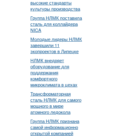
высокие стандарты
культуры производства
Группа НЛМК поставила
сталь для коллайдера
NICA
Молодые лидеры НЛМК
завершили 11
экопроектов в Липецке
НЛМК внедряет
оборудование для
поддержания
комфортного
микроклимата в цехах
Трансформаторная
сталь НЛМК для самого
мощного в мире
атомного ледокола
Группа НЛМК признана
самой информационно
открытой компанией