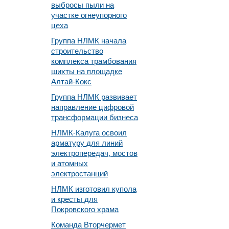
выбросы пыли на
участке огнеупорного
цеха
Группа НЛМК начала
строительство
комплекса трамбования
шихты на площадке
Алтай-Кокс
Группа НЛМК развивает
направление цифровой
трансформации бизнеса
НЛМК-Калуга освоил
арматуру для линий
электропередач, мостов
и атомных
электростанций
НЛМК изготовил купола
и кресты для
Покровского храма
Команда Вторчермет