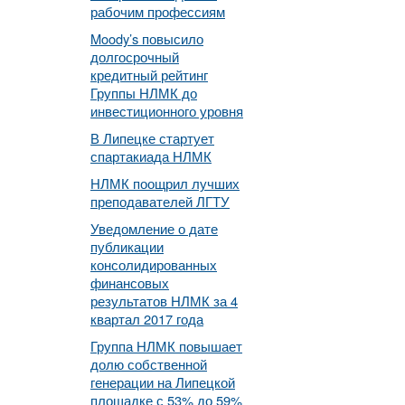
рабочим профессиям
Moody’s повысило
долгосрочный
кредитный рейтинг
Группы НЛМК до
инвестиционного уровня
В Липецке стартует
спартакиада НЛМК
НЛМК поощрил лучших
преподавателей ЛГТУ
Уведомление о дате
публикации
консолидированных
финансовых
результатов НЛМК за 4
квартал 2017 года
Группа НЛМК повышает
долю собственной
генерации на Липецкой
площадке с 53% до 59%