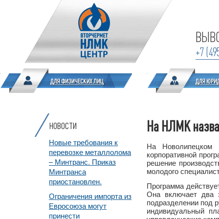
ВЫВО
+7 (49
На НЛМК назва
НОВОСТИ
Новые требования к
На Новолипецком 
перевозке металлолома
корпоративной прог
– Минтранс. Приказ
решение производств
молодого специалист
Минтранса
приостановлен.
Программа действует
Она включает два э
Ограничения импорта из
подразделении под р
Евросоюза могут
индивидуальный пла
принести
управленческие ком