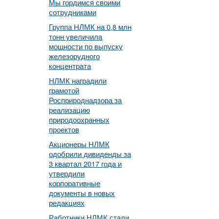
Мы гордимся своими
сотрудниками
Группа НЛМК на 0,8 млн
тонн увеличила
мощности по выпуску
железорудного
концентрата
НЛМК наградили
грамотой
Росприроднадзора за
реализацию
природоохранных
проектов
Акционеры НЛМК
одобрили дивиденды за
3 квартал 2017 года и
утвердили
корпоративные
документы в новых
редакциях
Работники НЛМК стали