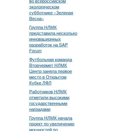
во всероссийском
экологическом
субботнике «Зеленая
Весна»
Группа НЛМК
представила несколько
инновационных
разработок на SAP
Forum
Футбольная команда
Вторчермет НЛМК
Центр заняла первое
место в Открытом
Кубке ЛФЛ
Работников НЛМК
отметили высокими
государственными
наградами
Группа НЛМК начала
проект по увеличению
мощностей по