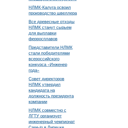
НЛМК-Калуга освоил
производство швеллера
Все древесные отходы
НЛМК станут сырьем
для выплавки
ферросплавов
Представители НЛМК
стали победителями
всероссийского
конкурса «Инженер
года»
Совет директоров
НЛМК утвердил
кандидата на
должность президента
компании
НЛМК совместно с
ЛГТУ организует
инженерный чемпионат
Case-in в Липецке