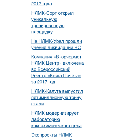
2017 года
НЛМК-Сорт открыл
уникальную
тренировочную
площадку
На НЛМК-Урал прошли
учения ликвидации ЧС
Компания «Вторчермет
НЛМК Центр» включена
во Всероссийский
Реестр «Книга Почёта»
за 2017 год
НЛМК-Калуга выпустил
пятимиллионную тонну
стали
НЛМК модернизирует
лабораторию
коксохимического цеха
Экопроекты НЛМК