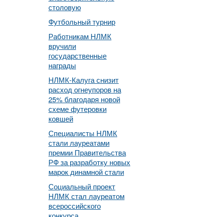
столовую
Футбольный турнир
Работникам НЛМК
вручили
государственные
награды
НЛМК-Калуга снизит
расход огнеупоров на
25% благодаря новой
схеме футеровки
ковшей
Специалисты НЛМК
стали лауреатами
премии Правительства
РФ за разработку новых
марок динамной стали
Социальный проект
НЛМК стал лауреатом
всероссийского
конкурса