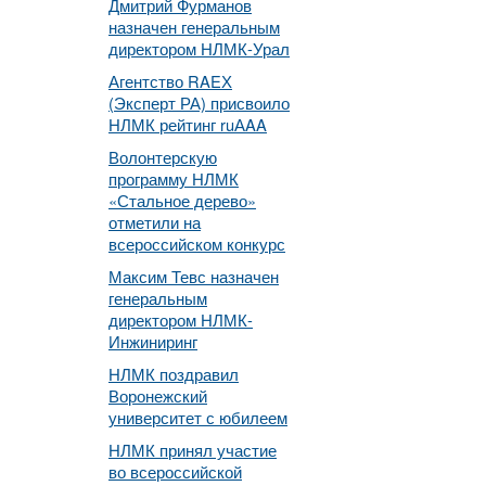
Дмитрий Фурманов
назначен генеральным
директором НЛМК-Урал
Агентство RAEХ
(Эксперт РА) присвоило
НЛМК рейтинг ruАAA
Волонтерскую
программу НЛМК
«Стальное дерево»
отметили на
всероссийском конкурс
Максим Тевс назначен
генеральным
директором НЛМК-
Инжиниринг
НЛМК поздравил
Воронежский
университет с юбилеем
НЛМК принял участие
во всероссийской