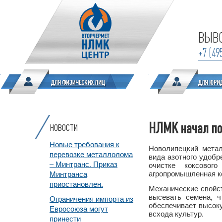
ВЫВО
+7 (49
НЛМК начал по
НОВОСТИ
Новые требования к
Новолипецкий метал
перевозке металлолома
вида азотного удобр
– Минтранс. Приказ
очистке коксовог
агропромышленная ко
Минтранса
приостановлен.
Механические свойс
высевать семена, ч
Ограничения импорта из
обеспечивает высоку
Евросоюза могут
всхода культур.
принести