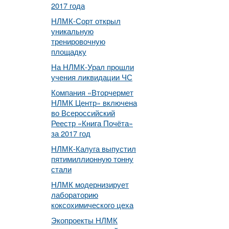
2017 года
НЛМК-Сорт открыл
уникальную
тренировочную
площадку
На НЛМК-Урал прошли
учения ликвидации ЧС
Компания «Вторчермет
НЛМК Центр» включена
во Всероссийский
Реестр «Книга Почёта»
за 2017 год
НЛМК-Калуга выпустил
пятимиллионную тонну
стали
НЛМК модернизирует
лабораторию
коксохимического цеха
Экопроекты НЛМК