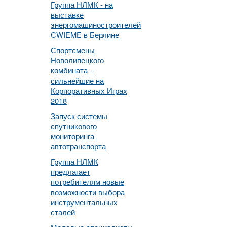
Группа НЛМК - на
выставке
энергомашиностроителей
CWIEME в Берлине
Спортсмены
Новолипецкого
комбината –
сильнейшие на
Корпоративных Играх
2018
Запуск системы
спутникового
мониторинга
автотранспорта
Группа НЛМК
предлагает
потребителям новые
возможности выбора
инструментальных
сталей