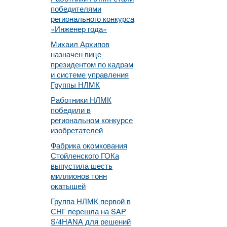
победителями
регионального конкурса
«Инженер года»
Михаил Архипов
назначен вице-
президентом по кадрам
и системе управления
Группы НЛМК
Работники НЛМК
победили в
региональном конкурсе
изобретателей
Фабрика окомкования
Стойленского ГОКа
выпустила шесть
миллионов тонн
окатышей
Группа НЛМК первой в
СНГ перешла на SAP
S/4HANA для решений