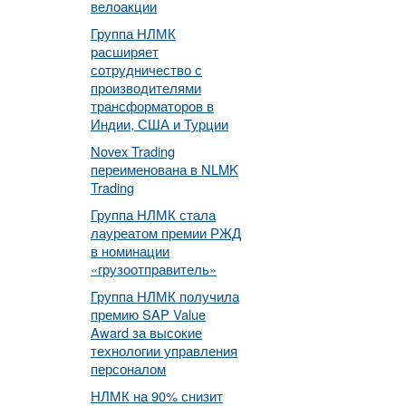
велоакции
Группа НЛМК
расширяет
сотрудничество с
производителями
трансформаторов в
Индии, США и Турции
Novex Trading
переименована в NLMK
Trading
Группа НЛМК стала
лауреатом премии РЖД
в номинации
«грузоотправитель»
Группа НЛМК получила
премию SAP Value
Award за высокие
технологии управления
персоналом
НЛМК на 90% снизит