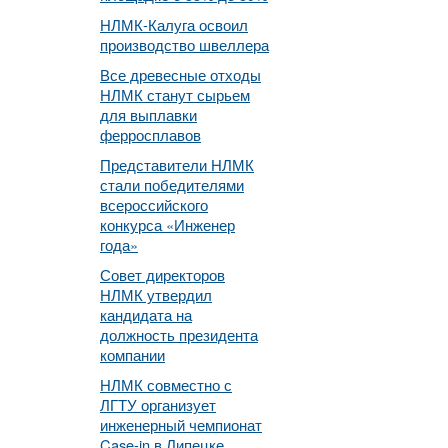
НЛМК-Калуга освоил
производство швеллера
Все древесные отходы
НЛМК станут сырьем
для выплавки
ферросплавов
Представители НЛМК
стали победителями
всероссийского
конкурса «Инженер
года»
Совет директоров
НЛМК утвердил
кандидата на
должность президента
компании
НЛМК совместно с
ЛГТУ организует
инженерный чемпионат
Case-in в Липецке