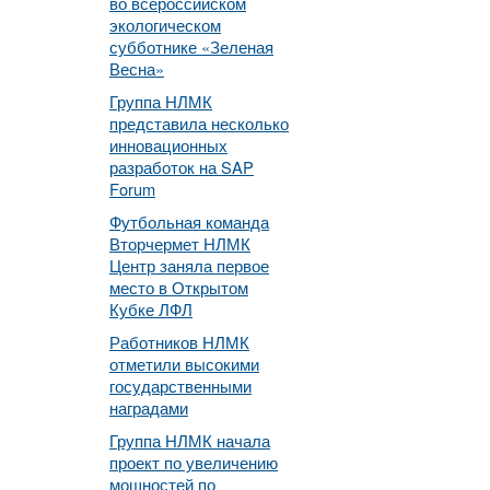
во всероссийском
экологическом
субботнике «Зеленая
Весна»
Группа НЛМК
представила несколько
инновационных
разработок на SAP
Forum
Футбольная команда
Вторчермет НЛМК
Центр заняла первое
место в Открытом
Кубке ЛФЛ
Работников НЛМК
отметили высокими
государственными
наградами
Группа НЛМК начала
проект по увеличению
мощностей по