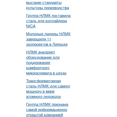
высокие стандарты
культуры производства
Группа НЛМК поставила
сталь для коллайдера
NICA
Молодые лидеры НЛМК
завершили 11
экопроектов в Липецке
НЛМК внедряет
оборудование для
поддержания
комфортного
микроклимата в цехах
Трансформаторная
сталь НЛМК для самого
мощного в мире
атомного ледокола
Группа НЛМК признана
самой информационно
открытой компанией