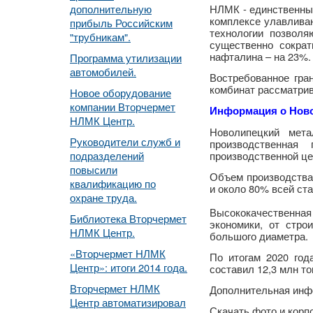
дополнительную
НЛМК - единственны
комплексе улавливан
прибыль Российским
технологии позвол
"трубникам".
существенно сокра
нафталина – на 23%.
Программа утилизации
автомобилей.
Востребованное гра
комбинат рассматрив
Новое оборудование
компании Вторчермет
Информация о Ново
НЛМК Центр.
Новолипецкий мета
Руководители служб и
производственна
подразделений
производственной це
повысили
Объем производства 
квалификацию по
и около 80% всей ст
охране труда.
Высококачественная
Библиотека Вторчермет
экономики, от стро
НЛМК Центр.
большого диаметра.
«Вторчермет НЛМК
По итогам 2020 год
Центр»: итоги 2014 года.
составил 12,3 млн то
Вторчермет НЛМК
Дополнительная инф
Центр автоматизировал
Скачать фото и кор