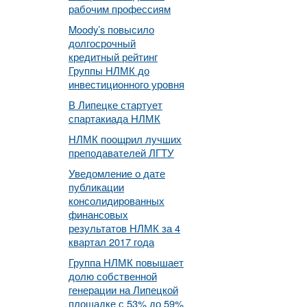
рабочим профессиям
Moody’s повысило
долгосрочный
кредитный рейтинг
Группы НЛМК до
инвестиционного уровня
В Липецке стартует
спартакиада НЛМК
НЛМК поощрил лучших
преподавателей ЛГТУ
Уведомление о дате
публикации
консолидированных
финансовых
результатов НЛМК за 4
квартал 2017 года
Группа НЛМК повышает
долю собственной
генерации на Липецкой
площадке с 53% до 59%