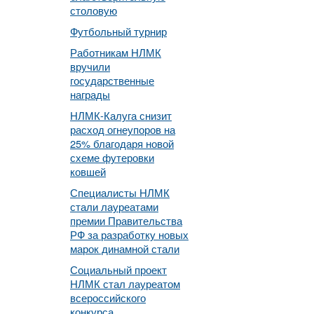
столовую
Футбольный турнир
Работникам НЛМК
вручили
государственные
награды
НЛМК-Калуга снизит
расход огнеупоров на
25% благодаря новой
схеме футеровки
ковшей
Специалисты НЛМК
стали лауреатами
премии Правительства
РФ за разработку новых
марок динамной стали
Социальный проект
НЛМК стал лауреатом
всероссийского
конкурса