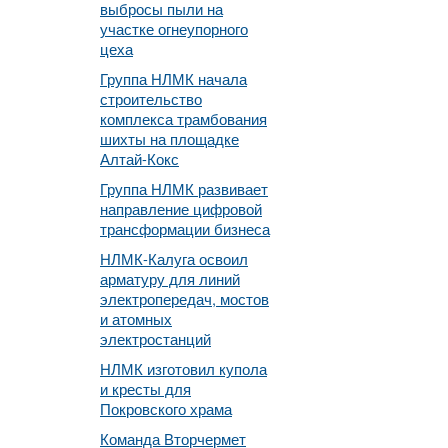
выбросы пыли на
участке огнеупорного
цеха
Группа НЛМК начала
строительство
комплекса трамбования
шихты на площадке
Алтай-Кокс
Группа НЛМК развивает
направление цифровой
трансформации бизнеса
НЛМК-Калуга освоил
арматуру для линий
электропередач, мостов
и атомных
электростанций
НЛМК изготовил купола
и кресты для
Покровского храма
Команда Вторчермет