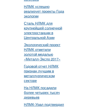
НЛМК успешно
реализует проекты Года
экологии
Сталь НЛМК для
крупнейшей солнечной
электростанции в
Центральной Азии
Экологический проект
НЛМК отметили
золотой медалью
«Металл-Экспо 2017»
Годовой отчет НЛМК
признан лучшим в
металлургическом
секторе
На НЛМК посадили
более четырех тысяч
деревьев
НЛМК-Урал подтвердил