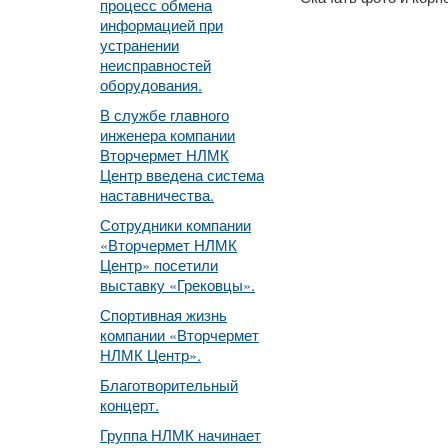
процесс обмена
информацией при
устранении
неисправностей
оборудования.
В службе главного
инженера компании
Вторчермет НЛМК
Центр введена система
наставничества.
Сотрудники компании
«Вторчермет НЛМК
Центр» посетили
выставку «Грековцы».
Спортивная жизнь
компании «Вторчермет
НЛМК Центр».
Благотворительный
концерт.
Группа НЛМК начинает