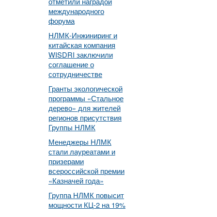
отметили наградой
международного
форума
НЛМК-Инжиниринг и
китайская компания
WISDRI заключили
соглашение о
сотрудничестве
Гранты экологической
программы «Стальное
дерево» для жителей
регионов присутствия
Группы НЛМК
Менеджеры НЛМК
стали лауреатами и
призерами
всероссийской премии
«Казначей года»
Группа НЛМК повысит
мощности КЦ-2 на 19%