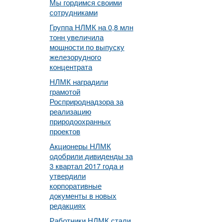
Мы гордимся своими
сотрудниками
Группа НЛМК на 0,8 млн
тонн увеличила
мощности по выпуску
железорудного
концентрата
НЛМК наградили
грамотой
Росприроднадзора за
реализацию
природоохранных
проектов
Акционеры НЛМК
одобрили дивиденды за
3 квартал 2017 года и
утвердили
корпоративные
документы в новых
редакциях
Работники НЛМК стали