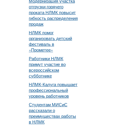
Модернизация участка
отгрузки горячего
проката НЛМК повысит
гибкость распределения
продаж
НЛМК помог
организовать детский
фестиваль в
«Прометее»
Работники НЛМК
примут участие во
всероссийском
субботнике
НЛМК-Калуга повышает
профессиональный
уровень работников
Студентам МИСиС
рассказали о
преимуществах работы
в НЛМК