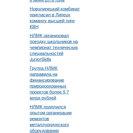
Новолипецкий комбинат
пригласил в Липецк
команду высшей лиги
КВН
НЛМК организовал
поездку школьников на
чемпионат технических
специальностей
JuniorSkills
Группа НЛМК
направила на
финансирование
природоохранных
проектов более 5,7
млрд рублей
НЛМК поделился
опытом организации
ремонтов
металлургического
оборудования