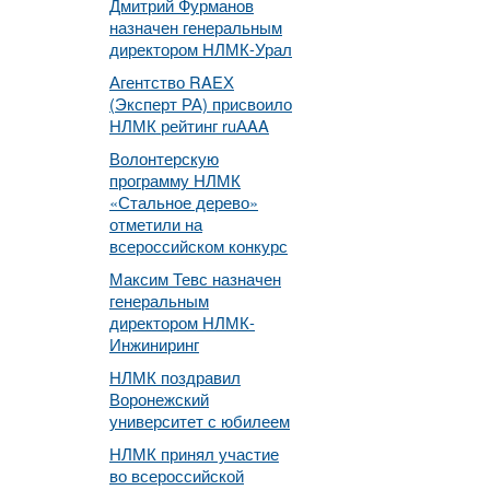
Дмитрий Фурманов
назначен генеральным
директором НЛМК-Урал
Агентство RAEХ
(Эксперт РА) присвоило
НЛМК рейтинг ruАAA
Волонтерскую
программу НЛМК
«Стальное дерево»
отметили на
всероссийском конкурс
Максим Тевс назначен
генеральным
директором НЛМК-
Инжиниринг
НЛМК поздравил
Воронежский
университет с юбилеем
НЛМК принял участие
во всероссийской