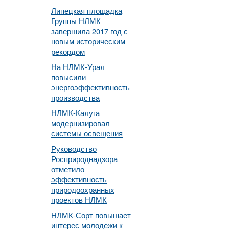
Липецкая площадка
Группы НЛМК
завершила 2017 год с
новым историческим
рекордом
На НЛМК-Урал
повысили
энергоэффективность
производства
НЛМК-Калуга
модернизировал
системы освещения
Руководство
Росприроднадзора
отметило
эффективность
природоохранных
проектов НЛМК
НЛМК-Сорт повышает
интерес молодежи к