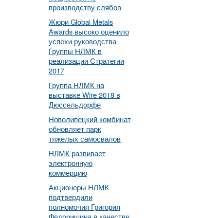
производству слябов
Жюри Global Metals
Awards высоко оценило
успехи руководства
Группы НЛМК в
реализации Стратегии
2017
Группа НЛМК на
выставке Wire 2018 в
Дюссельдорфе
Новолипецкий комбинат
обновляет парк
тяжелых самосвалов
НЛМК развивает
электронную
коммерцию
Акционеры НЛМК
подтвердили
полномочия Григория
Федоришина в качестве