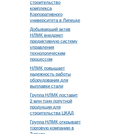
строительство
комплекса
Корпоративного
университета в Липецке
Добывающий актив
НЛМК внедряет
предиктивную систему
управления
технологическим
процессом
НЛМК повышает
надежность работы
оборудования для
выплавки стали
Группа НЛМК поставит
2 млн тонн попутной
продукции для
строительства ЦКАД
Группа НЛМК открывает
торговую компанию в
Турции