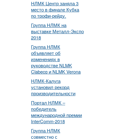
НЛМК Центр заняла 3
место в финале Кубка
по трофи-рейду.
Группа НЛМК на
выставке Металл-Экспо
2018
Группа НЛМК
объявляет об
изменениях в
руководстве NLMK
Clabecq и NLMK Verona
НЛМК-Калуга
установил рекорд
производительности
Портал НЛМК –
победитель
международной премии
InterComm-2018
Группа НЛМК
совместно с