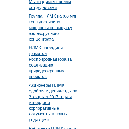
Мы гордимся своими
сотрудниками
Группа НЛМК на 0,8 млн
тонн увеличила
мощности по выпуску
железорудного
концентрата
НЛМК наградили
грамотой
Росприроднадзора за
реализацию
природоохранных
проектов
Акционеры НЛМК
одобрили дивиденды за
3 квартал 2017 года и
утвердили
корпоративные
документы в новых
редакциях
Работники НЛМК стали