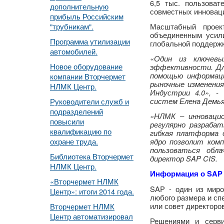
6,5 тыс. пользова
дополнительную
совместных инновац
прибыль Российским
"трубникам".
Масштабный проек
объединенным усили
Программа утилизации
глобальной поддержк
автомобилей.
«Один из ключевы
Новое оборудование
эффективности. Дл
помощью информаци
компании Вторчермет
рыночные изменения
НЛМК Центр.
Индустрии 4.0», -
систем Елена Демья
Руководители служб и
подразделений
«НЛМК – инновацио
повысили
регулярно разраба
квалификацию по
гибкая платформа д
охране труда.
ядро позволит комп
пользоваться обл
Библиотека Вторчермет
директор SAP CIS.
НЛМК Центр.
Информация о SAP
«Вторчермет НЛМК
SAP - один из миро
Центр»: итоги 2014 года.
любого размера и сп
или совет директоро
Вторчермет НЛМК
Центр автоматизировал
Решениями и серви