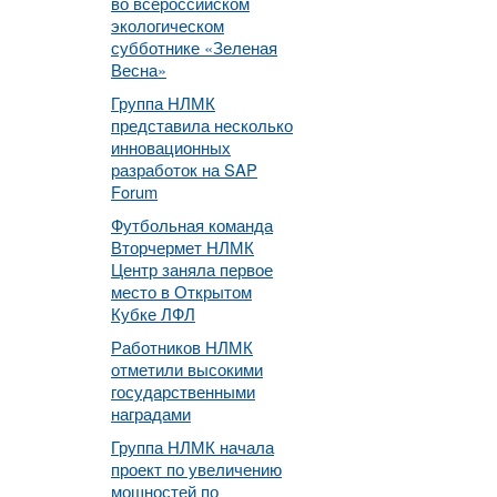
во всероссийском
экологическом
субботнике «Зеленая
Весна»
Группа НЛМК
представила несколько
инновационных
разработок на SAP
Forum
Футбольная команда
Вторчермет НЛМК
Центр заняла первое
место в Открытом
Кубке ЛФЛ
Работников НЛМК
отметили высокими
государственными
наградами
Группа НЛМК начала
проект по увеличению
мощностей по