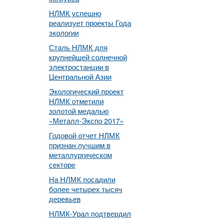
НЛМК успешно
реализует проекты Года
экологии
Сталь НЛМК для
крупнейшей солнечной
электростанции в
Центральной Азии
Экологический проект
НЛМК отметили
золотой медалью
«Металл-Экспо 2017»
Годовой отчет НЛМК
признан лучшим в
металлургическом
секторе
На НЛМК посадили
более четырех тысяч
деревьев
НЛМК-Урал подтвердил