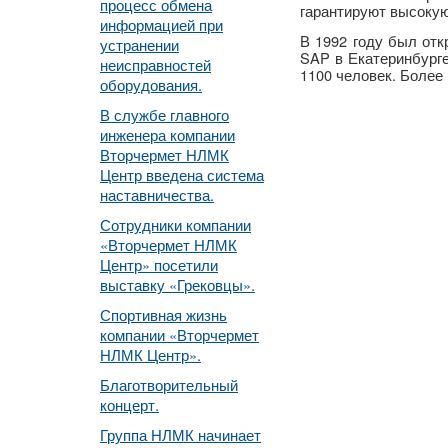
процесс обмена
гарантируют высокую
информацией при
В 1992 году был от
устранении
SAP в Екатеринбурге
неисправностей
1100 человек. Боле
оборудования.
В службе главного
инженера компании
Вторчермет НЛМК
Центр введена система
наставничества.
Сотрудники компании
«Вторчермет НЛМК
Центр» посетили
выставку «Грековцы».
Спортивная жизнь
компании «Вторчермет
НЛМК Центр».
Благотворительный
концерт.
Группа НЛМК начинает