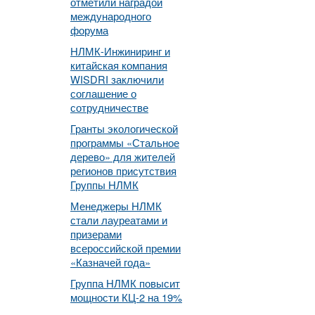
отметили наградой
международного
форума
НЛМК-Инжиниринг и
китайская компания
WISDRI заключили
соглашение о
сотрудничестве
Гранты экологической
программы «Стальное
дерево» для жителей
регионов присутствия
Группы НЛМК
Менеджеры НЛМК
стали лауреатами и
призерами
всероссийской премии
«Казначей года»
Группа НЛМК повысит
мощности КЦ-2 на 19%