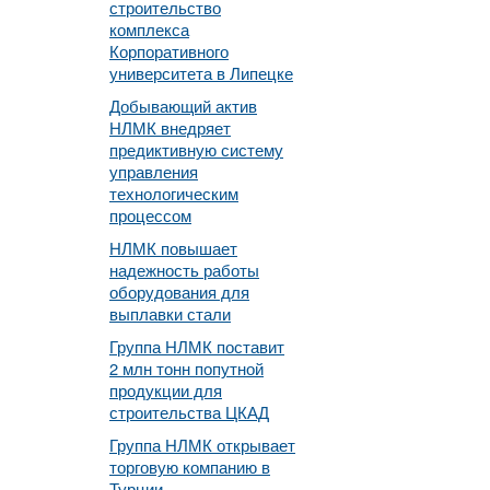
строительство
комплекса
Корпоративного
университета в Липецке
Добывающий актив
НЛМК внедряет
предиктивную систему
управления
технологическим
процессом
НЛМК повышает
надежность работы
оборудования для
выплавки стали
Группа НЛМК поставит
2 млн тонн попутной
продукции для
строительства ЦКАД
Группа НЛМК открывает
торговую компанию в
Турции