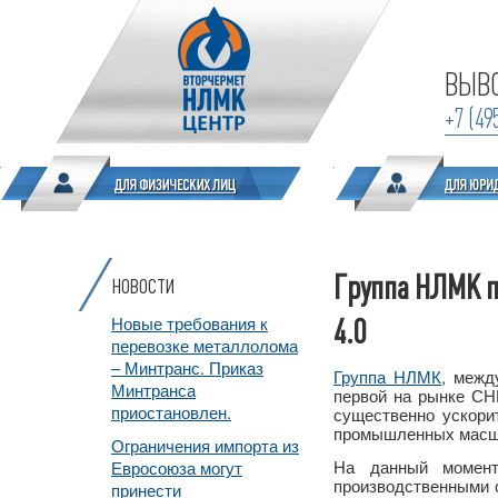
ВЫВО
+7 (49
Группа НЛМК п
НОВОСТИ
Новые требования к
4.0
перевозке металлолома
– Минтранс. Приказ
Группа НЛМК
, межд
Минтранса
первой на рынке СН
приостановлен.
существенно ускори
промышленных масшт
Ограничения импорта из
На данный момен
Евросоюза могут
производственными 
принести