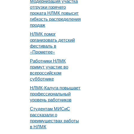
Модернизация участка
отгрузки горячего
проката НЛМК повысит
гибкость распределения
продаж
НЛМК помог
организовать детский
фестиваль в
«Прометее»
Работники НЛМК
примут участие во
всероссийском
субботнике
НЛМК-Калуга повышает
профессиональный
уровень работников
Студентам МИСиС
рассказали о
преимуществах работы
в НЛМК