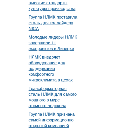
высокие стандарты
культуры производства
Группа НЛМК поставила
сталь для коллайдера
NICA
Молодые лидеры НЛМК
завершили 11
экопроектов в Липецке
НЛМК внедряет
оборудование для
поддержания
комфортного
микроклимата в цехах
Трансформаторная
сталь НЛМК для самого
мощного в мире
атомного ледокола
Группа НЛМК признана
самой информационно
открытой компанией