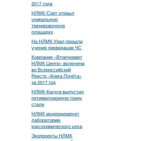
2017 года
НЛМК-Сорт открыл
уникальную
тренировочную
площадку
На НЛМК-Урал прошли
учения ликвидации ЧС
Компания «Вторчермет
НЛМК Центр» включена
во Всероссийский
Реестр «Книга Почёта»
за 2017 год
НЛМК-Калуга выпустил
пятимиллионную тонну
стали
НЛМК модернизирует
лабораторию
коксохимического цеха
Экопроекты НЛМК