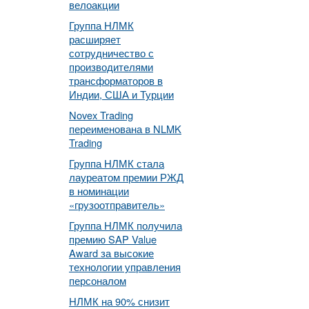
велоакции
Группа НЛМК
расширяет
сотрудничество с
производителями
трансформаторов в
Индии, США и Турции
Novex Trading
переименована в NLMK
Trading
Группа НЛМК стала
лауреатом премии РЖД
в номинации
«грузоотправитель»
Группа НЛМК получила
премию SAP Value
Award за высокие
технологии управления
персоналом
НЛМК на 90% снизит