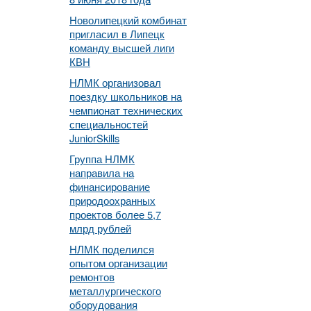
Новолипецкий комбинат
пригласил в Липецк
команду высшей лиги
КВН
НЛМК организовал
поездку школьников на
чемпионат технических
специальностей
JuniorSkills
Группа НЛМК
направила на
финансирование
природоохранных
проектов более 5,7
млрд рублей
НЛМК поделился
опытом организации
ремонтов
металлургического
оборудования