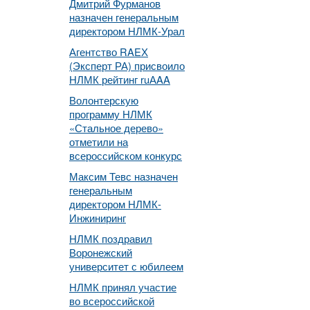
Дмитрий Фурманов
назначен генеральным
директором НЛМК-Урал
Агентство RAEХ
(Эксперт РА) присвоило
НЛМК рейтинг ruАAA
Волонтерскую
программу НЛМК
«Стальное дерево»
отметили на
всероссийском конкурс
Максим Тевс назначен
генеральным
директором НЛМК-
Инжиниринг
НЛМК поздравил
Воронежский
университет с юбилеем
НЛМК принял участие
во всероссийской