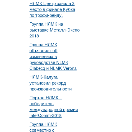
НЛМК Центр заняла 3
место в финале Кубка
по трофи-рейду.
Группа НЛМК на
выставке Металл-Экспо
2018
Группа НЛМК
объявляет об
изменениях в
руководстве NLMK
Clabecq и NLMK Verona
НЛМК-Калуга
установил рекорд
производительности
Портал НЛМК –
победитель
международной премии
InterComm-2018
Группа НЛМК
совместно с