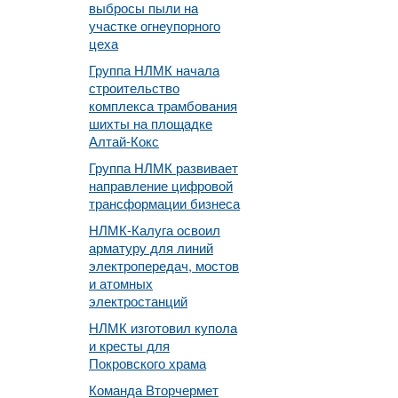
выбросы пыли на
участке огнеупорного
цеха
Группа НЛМК начала
строительство
комплекса трамбования
шихты на площадке
Алтай-Кокс
Группа НЛМК развивает
направление цифровой
трансформации бизнеса
НЛМК-Калуга освоил
арматуру для линий
электропередач, мостов
и атомных
электростанций
НЛМК изготовил купола
и кресты для
Покровского храма
Команда Вторчермет