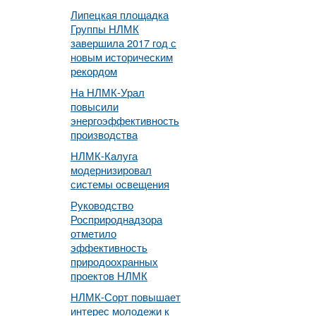
Липецкая площадка
Группы НЛМК
завершила 2017 год с
новым историческим
рекордом
На НЛМК-Урал
повысили
энергоэффективность
производства
НЛМК-Калуга
модернизировал
системы освещения
Руководство
Росприроднадзора
отметило
эффективность
природоохранных
проектов НЛМК
НЛМК-Сорт повышает
интерес молодежи к