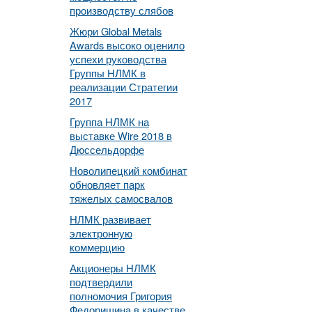
производству слябов
Жюри Global Metals
Awards высоко оценило
успехи руководства
Группы НЛМК в
реализации Стратегии
2017
Группа НЛМК на
выставке Wire 2018 в
Дюссельдорфе
Новолипецкий комбинат
обновляет парк
тяжелых самосвалов
НЛМК развивает
электронную
коммерцию
Акционеры НЛМК
подтвердили
полномочия Григория
Федоришина в качестве