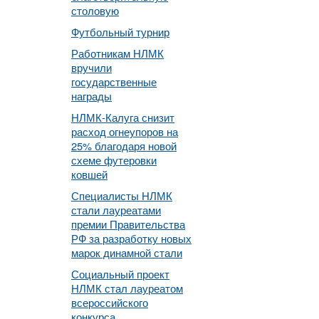
столовую
Футбольный турнир
Работникам НЛМК
вручили
государственные
награды
НЛМК-Калуга снизит
расход огнеупоров на
25% благодаря новой
схеме футеровки
ковшей
Специалисты НЛМК
стали лауреатами
премии Правительства
РФ за разработку новых
марок динамной стали
Социальный проект
НЛМК стал лауреатом
всероссийского
конкурса