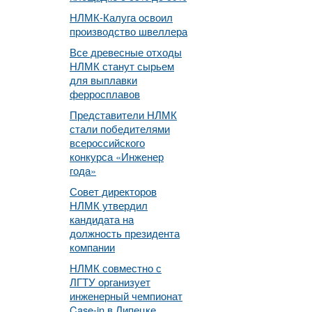
НЛМК-Калуга освоил
производство швеллера
Все древесные отходы
НЛМК станут сырьем
для выплавки
ферросплавов
Представители НЛМК
стали победителями
всероссийского
конкурса «Инженер
года»
Совет директоров
НЛМК утвердил
кандидата на
должность президента
компании
НЛМК совместно с
ЛГТУ организует
инженерный чемпионат
Case-in в Липецке