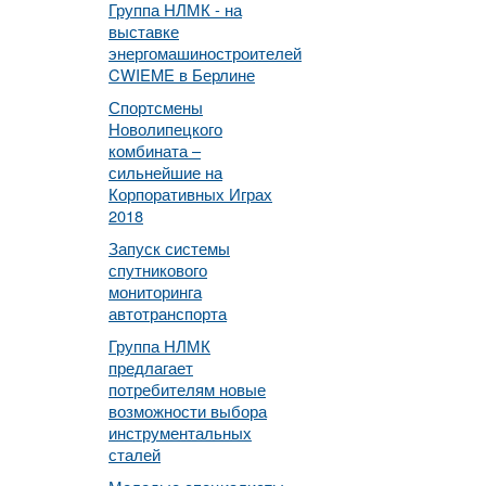
Группа НЛМК - на
выставке
энергомашиностроителей
CWIEME в Берлине
Спортсмены
Новолипецкого
комбината –
сильнейшие на
Корпоративных Играх
2018
Запуск системы
спутникового
мониторинга
автотранспорта
Группа НЛМК
предлагает
потребителям новые
возможности выбора
инструментальных
сталей