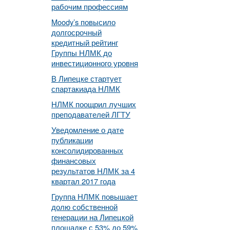
рабочим профессиям
Moody’s повысило
долгосрочный
кредитный рейтинг
Группы НЛМК до
инвестиционного уровня
В Липецке стартует
спартакиада НЛМК
НЛМК поощрил лучших
преподавателей ЛГТУ
Уведомление о дате
публикации
консолидированных
финансовых
результатов НЛМК за 4
квартал 2017 года
Группа НЛМК повышает
долю собственной
генерации на Липецкой
площадке с 53% до 59%