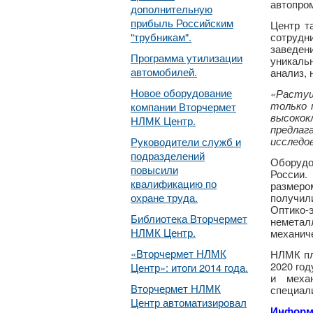
автопром
дополнительную
прибыль Российским
Центр т
"трубникам".
сотрудн
заведен
Программа утилизации
уникаль
автомобилей.
анализ, 
Новое оборудование
«Растущ
только 
компании Вторчермет
высоко
НЛМК Центр.
предлаг
исследо
Руководители служб и
подразделений
Оборудо
повысили
России.
квалификацию по
размеро
охране труда.
получил
Оптико-
Библиотека Вторчермет
неметал
НЛМК Центр.
механиче
«Вторчермет НЛМК
НЛМК пл
2020 год
Центр»: итоги 2014 года.
и меха
Вторчермет НЛМК
специали
Центр автоматизировал
Информ