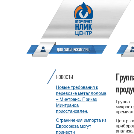
Групп
НОВОСТИ
Новые требования к
проду
перевозке металлолома
– Минтранс. Приказ
Группа 
Минтранса
микрост
приостановлен.
премиал
Ограничения импорта из
Центр о
приборо
Евросоюза могут
анализа
принести