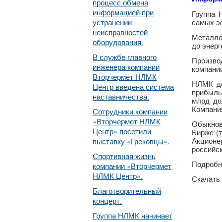
процесс обмена
информацией при
Группа 
устранении
самых э
неисправностей
Металло
оборудования.
до энер
В службе главного
Произво
инженера компании
компании
Вторчермет НЛМК
НЛМК де
Центр введена система
прибыльн
наставничества.
млрд до
Компания
Сотрудники компании
«Вторчермет НЛМК
Обыкнов
Центр» посетили
Бирже (т
Акционе
выставку «Грековцы».
российск
Спортивная жизнь
Подробн
компании «Вторчермет
НЛМК Центр».
Скачать
Благотворительный
концерт.
Группа НЛМК начинает