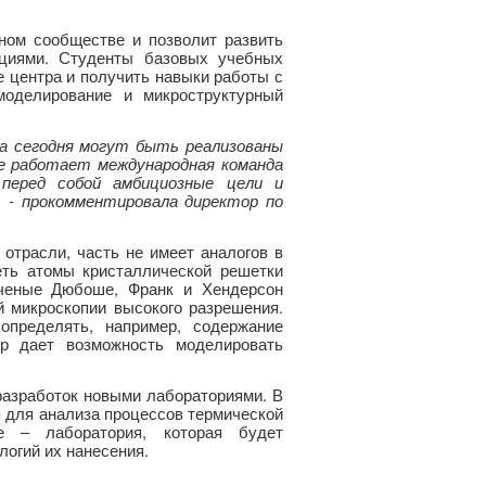
ном сообществе и позволит развить
ациями. Студенты базовых учебных
 центра и получить навыки работы с
моделирование и микроструктурный
а сегодня могут быть реализованы
ре работает международная команда
перед собой амбициозные цели и
 - прокомментировала директор по
отрасли, часть не имеет аналогов в
еть атомы кристаллической решетки
ученые Дюбоше, Франк и Хендерсон
 микроскопии высокого разрешения.
определять, например, содержание
тр дает возможность моделировать
азработок новыми лабораториями. В
я для анализа процессов термической
е – лаборатория, которая будет
логий их нанесения.