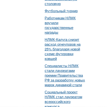
столовую
Футбольный турнир
Работникам НЛМК
вручили
государственные
награды
НЛМК-Калуга снизит
расход огнеупоров на
25% благодаря новой
схеме футеровки
ковшей
Специалисты НЛМК
стали лауреатами
премии Правительства
РФ за разработку новых
марок динамной стали
Социальный проект
НЛМК стал лауреатом
всероссийского
конкурса