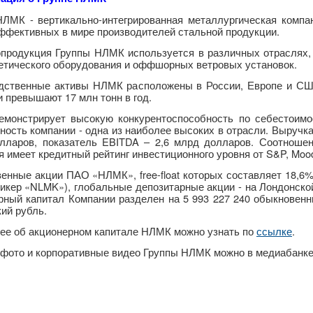
НЛМК - вертикально-интегрированная металлургическая компа
ффективных в мире производителей стальной продукции.
продукция Группы НЛМК используется в различных отраслях, 
гетического оборудования и оффшорных ветровых установок.
дственные активы НЛМК расположены в России, Европе и СШ
 превышают 17 млн тонн в год.
монстрирует высокую конкурентоспособность по себестоимо
ость компании - одна из наиболее высоких в отрасли. Выручка 
лларов, показатель EBITDA – 2,6 млрд долларов. Соотношени
 имеет кредитный рейтинг инвестиционного уровня от S&P, Moody
енные акции ПАО «НЛМК», free-float которых составляет 18,6%
икер «NLMK»), глобальные депозитарные акции - на Лондонско
рный капитал Компании разделен на 5 993 227 240 обыкновен
ий рубль.
ее об акционерном капитале НЛМК можно узнать по
ссылке
.
 фото и корпоративные видео Группы НЛМК можно в медиабанк