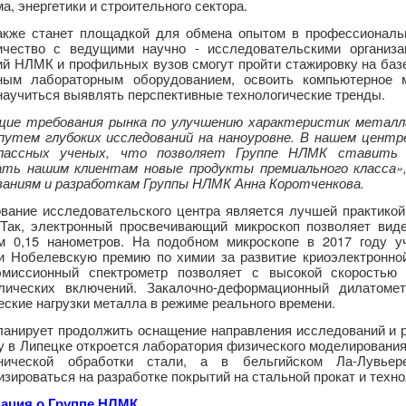
а, энергетики и строительного сектора.
акже станет площадкой для обмена опытом в профессиональ
ичество с ведущими научно - исследовательскими организ
ий НЛМК и профильных вузов смогут пройти стажировку на базе
ным лабораторным оборудованием, освоить компьютерное 
научиться выявлять перспективные технологические тренды.
ие требования рынка по улучшению характеристик металл
путем глубоких исследований на наноуровне. В нашем цент
классных ученых, что позволяет Группе НЛМК ставить 
ать нашим клиентам новые продукты премиального класса»,
ваниям и разработкам Группы НЛМК Анна Коротченкова.
вание исследовательского центра является лучшей практикой 
 Так, электронный просвечивающий микроскоп позволяет вид
м 0,15 нанометров. На подобном микроскопе в 2017 году 
и Нобелевскую премию по химии за развитие криоэлектронной
эмиссионный спектрометр позволяет с высокой скоростью 
лических включений. Закалочно-деформационный дилатоме
ские нагрузки металла в режиме реального времени.
анирует продолжить оснащение направления исследований и р
у в Липецке откроется лаборатория физического моделировани
нической обработки стали, а в бельгийском Ла-Лувьер
зироваться на разработке покрытий на стальной прокат и техно
ация о Группе НЛМК