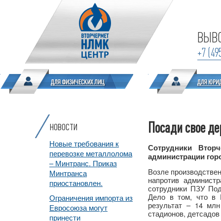
ВЫВО
+7 (49
Посади свое де
НОВОСТИ
Новые требования к
Сотрудники Втор
перевозке металлолома
администрации горо
– Минтранс. Приказ
Возле производствен
Минтранса
напротив администр
приостановлен.
сотрудники ПЗУ Под
Дело в том, что в 
Ограничения импорта из
результат – 14 млн
Евросоюза могут
стадионов, детсадов 
принести