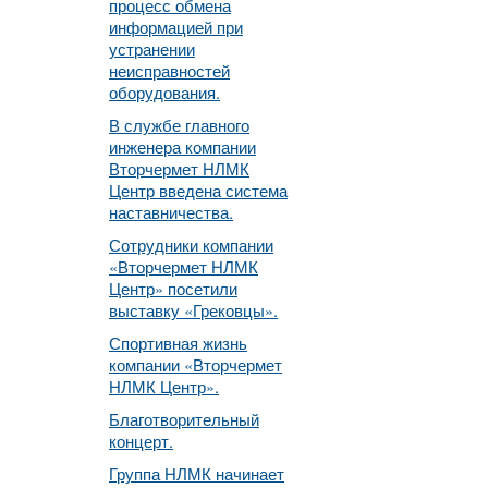
процесс обмена
информацией при
устранении
неисправностей
оборудования.
В службе главного
инженера компании
Вторчермет НЛМК
Центр введена система
наставничества.
Сотрудники компании
«Вторчермет НЛМК
Центр» посетили
выставку «Грековцы».
Спортивная жизнь
компании «Вторчермет
НЛМК Центр».
Благотворительный
концерт.
Группа НЛМК начинает