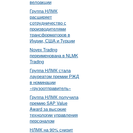
велоакции
Группа НЛМК
расширяет
сотрудничество с
производителями
трансформаторов в
Индии, США и Турции
Novex Trading
переименована в NLMK
Trading
Группа НЛМК стала
лауреатом премии РЖД
в номинации
«грузоотправитель»
Группа НЛМК получила
премию SAP Value
Award за высокие
технологии управления
персоналом
НЛМК на 90% снизит