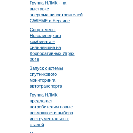
Группа НЛМК - на
выставке
энергомашиностроителей
CWIEME в Берлине
Спортсмены
Новолипецкого
комбината –
сильнейшие на
Корпоративных Играх
2018
Запуск системы
спутникового
мониторинга
автотранспорта
Группа НЛМК
предлагает
потребителям новые
возможности выбора
инструментальных
сталей