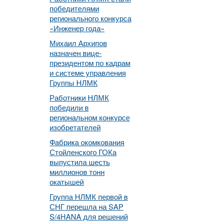
победителями
регионального конкурса
«Инженер года»
Михаил Архипов
назначен вице-
президентом по кадрам
и системе управления
Группы НЛМК
Работники НЛМК
победили в
региональном конкурсе
изобретателей
Фабрика окомкования
Стойленского ГОКа
выпустила шесть
миллионов тонн
окатышей
Группа НЛМК первой в
СНГ перешла на SAP
S/4HANA для решений