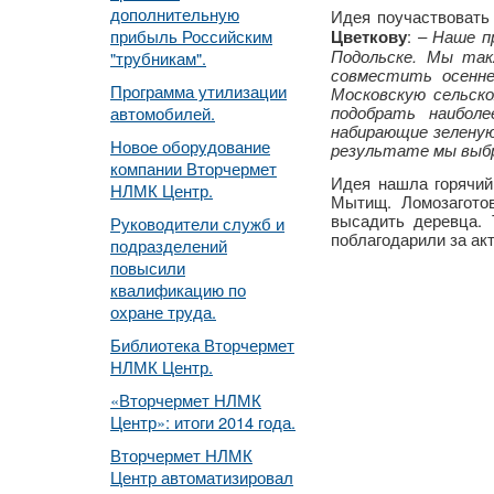
дополнительную
Идея поучаствоват
прибыль Российским
:
– Наше п
Цветкову
Подольске. Мы та
"трубникам".
совместить осенне
Программа утилизации
Московскую сельско
подобрать наибол
автомобилей.
набирающие зеленую
Новое оборудование
результате мы выбра
компании Вторчермет
Идея нашла горячий
НЛМК Центр.
Мытищ. Ломозаготов
высадить деревца. 
Руководители служб и
поблагодарили за ак
подразделений
повысили
квалификацию по
охране труда.
Библиотека Вторчермет
НЛМК Центр.
«Вторчермет НЛМК
Центр»: итоги 2014 года.
Вторчермет НЛМК
Центр автоматизировал