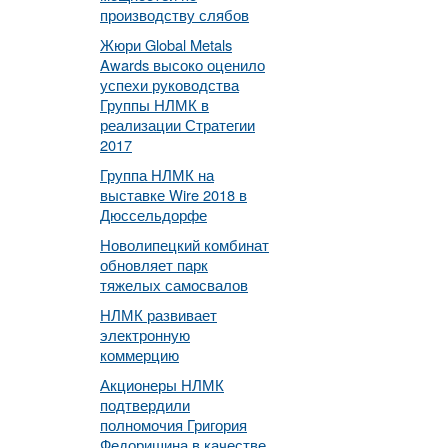
производству слябов
Жюри Global Metals
Awards высоко оценило
успехи руководства
Группы НЛМК в
реализации Стратегии
2017
Группа НЛМК на
выставке Wire 2018 в
Дюссельдорфе
Новолипецкий комбинат
обновляет парк
тяжелых самосвалов
НЛМК развивает
электронную
коммерцию
Акционеры НЛМК
подтвердили
полномочия Григория
Федоришина в качестве