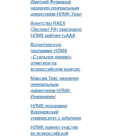
Дмитрий Фурманов
назначен генеральным
директором НЛМК-Урал
Агентство RAEХ
(Эксперт РА) присвоило
НЛМК рейтинг ruАAA
Волонтерскую
программу НЛМК
«Стальное дерево»
отметили на
всероссийском конкурс
Максим Тевс назначен
генеральным
директором НЛМК-
Инжиниринг
НЛМК поздравил
Воронежский
университет с юбилеем
НЛМК принял участие
во всероссийской