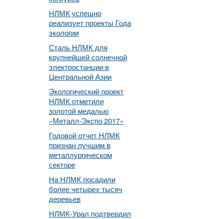
НЛМК успешно
реализует проекты Года
экологии
Сталь НЛМК для
крупнейшей солнечной
электростанции в
Центральной Азии
Экологический проект
НЛМК отметили
золотой медалью
«Металл-Экспо 2017»
Годовой отчет НЛМК
признан лучшим в
металлургическом
секторе
На НЛМК посадили
более четырех тысяч
деревьев
НЛМК-Урал подтвердил