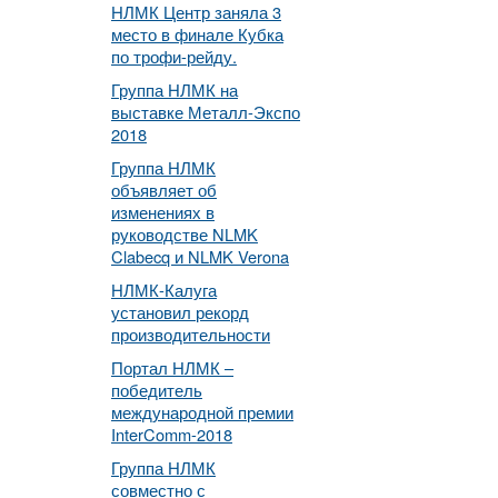
НЛМК Центр заняла 3
место в финале Кубка
по трофи-рейду.
Группа НЛМК на
выставке Металл-Экспо
2018
Группа НЛМК
объявляет об
изменениях в
руководстве NLMK
Clabecq и NLMK Verona
НЛМК-Калуга
установил рекорд
производительности
Портал НЛМК –
победитель
международной премии
InterComm-2018
Группа НЛМК
совместно с