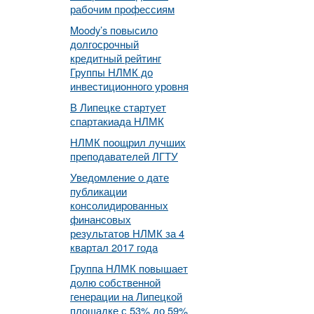
рабочим профессиям
Moody’s повысило
долгосрочный
кредитный рейтинг
Группы НЛМК до
инвестиционного уровня
В Липецке стартует
спартакиада НЛМК
НЛМК поощрил лучших
преподавателей ЛГТУ
Уведомление о дате
публикации
консолидированных
финансовых
результатов НЛМК за 4
квартал 2017 года
Группа НЛМК повышает
долю собственной
генерации на Липецкой
площадке с 53% до 59%