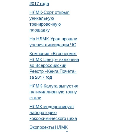
2017 года
НЛМК-Сорт открыл
уникальную
тренировочную
площадку
На НЛМК-Урал прошли
учения ликвидации ЧС
Компания «Вторчермет
НЛМК Центр» включена
во Всероссийский
Реестр «Книга Почёта»
за 2017 год
НЛМК-Калуга выпустил
пятимиллионную тонну
стали
НЛМК модернизирует
лабораторию
коксохимического цеха
Экопроекты НЛМК