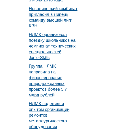
Новолипецкий комбинат
пригласил в Липецк
команду высшей лиги
КВН
НЛМК организовал
поездку школьников на
чемпионат технических
специальностей
JuniorSkills
Группа НЛМК
направила на
финансирование
природоохранных
проектов более 5,7
млрд рублей
НЛМК поделился
опытом организации
ремонтов
металлургического
оборудования