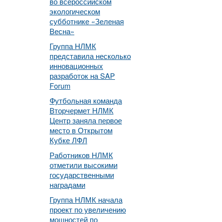
во всероссийском
экологическом
субботнике «Зеленая
Весна»
Группа НЛМК
представила несколько
инновационных
разработок на SAP
Forum
Футбольная команда
Вторчермет НЛМК
Центр заняла первое
место в Открытом
Кубке ЛФЛ
Работников НЛМК
отметили высокими
государственными
наградами
Группа НЛМК начала
проект по увеличению
мощностей по