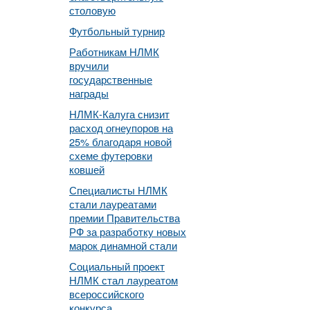
столовую
Футбольный турнир
Работникам НЛМК
вручили
государственные
награды
НЛМК-Калуга снизит
расход огнеупоров на
25% благодаря новой
схеме футеровки
ковшей
Специалисты НЛМК
стали лауреатами
премии Правительства
РФ за разработку новых
марок динамной стали
Социальный проект
НЛМК стал лауреатом
всероссийского
конкурса