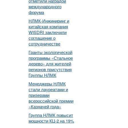
отметили наградой
международного
форума
НЛМК-Инжиниринг и
китайская компания
WISDRI заключили
соглашение о
сотрудничестве
Гранты экологической
программы «Стальное
дерево» для жителей
регионов присутствия
Группы НЛМК
Менеджеры НЛМК
стали лауреатами и
призерами
всероссийской премии
«Казначей года»
Группа НЛМК повысит
мощности КЦ-2 на 19%