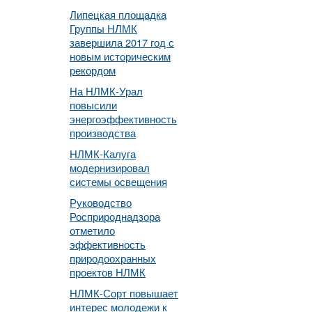
Липецкая площадка
Группы НЛМК
завершила 2017 год с
новым историческим
рекордом
На НЛМК-Урал
повысили
энергоэффективность
производства
НЛМК-Калуга
модернизировал
системы освещения
Руководство
Росприроднадзора
отметило
эффективность
природоохранных
проектов НЛМК
НЛМК-Сорт повышает
интерес молодежи к