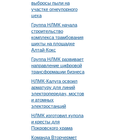
выбросы пыли на
участке огнеупорного
цеха
Группа НЛМК начала
строительство
комплекса трамбования
шихты на площадке
Алтай-Кокс
Группа НЛМК развивает
направление цифровой
трансформации бизнеса
НЛМК-Калуга освоил
арматуру для линий
электропередач, мостов
и атомных
электростанций
НЛМК изготовил купола
и кресты для
Покровского храма
Команда Вторчермет