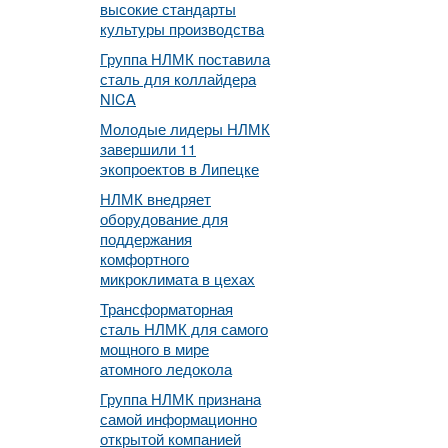
высокие стандарты
культуры производства
Группа НЛМК поставила
сталь для коллайдера
NICA
Молодые лидеры НЛМК
завершили 11
экопроектов в Липецке
НЛМК внедряет
оборудование для
поддержания
комфортного
микроклимата в цехах
Трансформаторная
сталь НЛМК для самого
мощного в мире
атомного ледокола
Группа НЛМК признана
самой информационно
открытой компанией