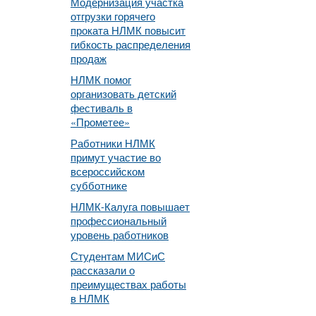
Модернизация участка
отгрузки горячего
проката НЛМК повысит
гибкость распределения
продаж
НЛМК помог
организовать детский
фестиваль в
«Прометее»
Работники НЛМК
примут участие во
всероссийском
субботнике
НЛМК-Калуга повышает
профессиональный
уровень работников
Студентам МИСиС
рассказали о
преимуществах работы
в НЛМК