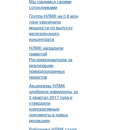
Мы гордимся своими
сотрудниками
Группа НЛМК на 0,8 млн
тонн увеличила
мощности по выпуску
железорудного
концентрата
НЛМК наградили
грамотой
Росприроднадзора за
реализацию
природоохранных
проектов
Акционеры НЛМК
одобрили дивиденды за
3 квартал 2017 года и
утвердили
корпоративные
документы в новых
редакциях
Работники НЛМК стали