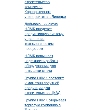
строительство
комплекса
Корпоративного
университета в Липецке
Добывающий актив
НЛМК внедряет
предиктивную систему
управления
технологическим
процессом
НЛМК повышает
надежность работы
оборудования для
выплавки стали
Группа НЛМК поставит
2 млн тонн попутной
продукции для
строительства ЦКАД
Группа НЛМК открывает
торговую компанию в
Турции