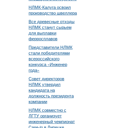
НЛМК-Калуга освоил
производство швеллера
Все древесные отходы
НЛМК станут сырьем
для выплавки
ферросплавов
Представители НЛМК
стали победителями
всероссийского
конкурса «Инженер
года»
Совет директоров
НЛМК утвердил
кандидата на
должность президента
компании
НЛМК совместно с
ЛГТУ организует
инженерный чемпионат
Case-in в Липецке