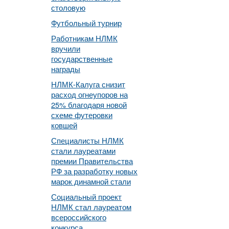
столовую
Футбольный турнир
Работникам НЛМК
вручили
государственные
награды
НЛМК-Калуга снизит
расход огнеупоров на
25% благодаря новой
схеме футеровки
ковшей
Специалисты НЛМК
стали лауреатами
премии Правительства
РФ за разработку новых
марок динамной стали
Социальный проект
НЛМК стал лауреатом
всероссийского
конкурса