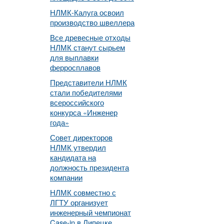
НЛМК-Калуга освоил
производство швеллера
Все древесные отходы
НЛМК станут сырьем
для выплавки
ферросплавов
Представители НЛМК
стали победителями
всероссийского
конкурса «Инженер
года»
Совет директоров
НЛМК утвердил
кандидата на
должность президента
компании
НЛМК совместно с
ЛГТУ организует
инженерный чемпионат
Case-in в Липецке