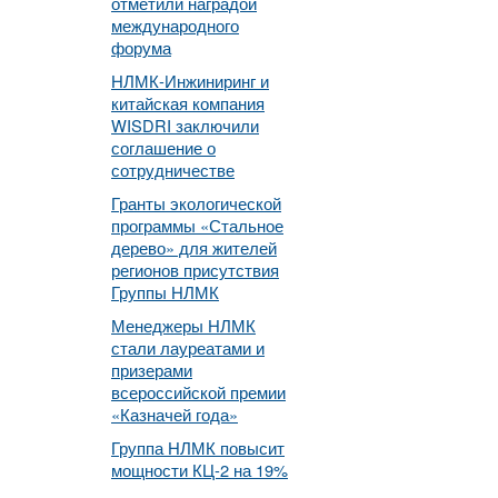
отметили наградой
международного
форума
НЛМК-Инжиниринг и
китайская компания
WISDRI заключили
соглашение о
сотрудничестве
Гранты экологической
программы «Стальное
дерево» для жителей
регионов присутствия
Группы НЛМК
Менеджеры НЛМК
стали лауреатами и
призерами
всероссийской премии
«Казначей года»
Группа НЛМК повысит
мощности КЦ-2 на 19%