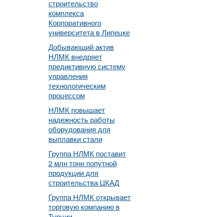
строительство
комплекса
Корпоративного
университета в Липецке
Добывающий актив
НЛМК внедряет
предиктивную систему
управления
технологическим
процессом
НЛМК повышает
надежность работы
оборудования для
выплавки стали
Группа НЛМК поставит
2 млн тонн попутной
продукции для
строительства ЦКАД
Группа НЛМК открывает
торговую компанию в
Турции