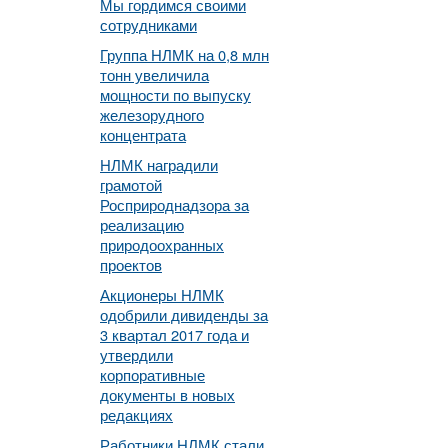
Мы гордимся своими
сотрудниками
Группа НЛМК на 0,8 млн
тонн увеличила
мощности по выпуску
железорудного
концентрата
НЛМК наградили
грамотой
Росприроднадзора за
реализацию
природоохранных
проектов
Акционеры НЛМК
одобрили дивиденды за
3 квартал 2017 года и
утвердили
корпоративные
документы в новых
редакциях
Работники НЛМК стали