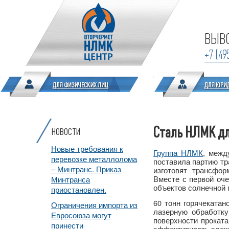
ВЫВО
+7 (49
Сталь НЛМК дл
НОВОСТИ
Новые требования к
Группа НЛМК
, межд
перевозке металлолома
поставила партию т
– Минтранс. Приказ
изготовят трансфор
Вместе с первой оче
Минтранса
объектов солнечной 
приостановлен.
60 тонн горячекатан
Ограничения импорта из
лазерную обработку
Евросоюза могут
поверхности проката
принести
эффективность элек