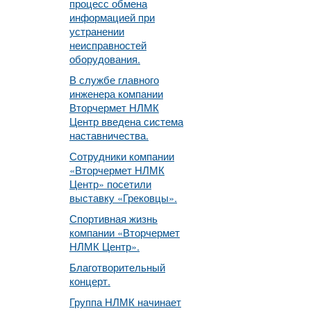
процесс обмена
информацией при
устранении
неисправностей
оборудования.
В службе главного
инженера компании
Вторчермет НЛМК
Центр введена система
наставничества.
Сотрудники компании
«Вторчермет НЛМК
Центр» посетили
выставку «Грековцы».
Спортивная жизнь
компании «Вторчермет
НЛМК Центр».
Благотворительный
концерт.
Группа НЛМК начинает