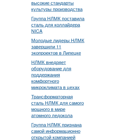
высокие стандарты
культуры производства
Группа НЛМК поставила
сталь для коллайдера
NICA
Молодые лидеры НЛМК
завершили 11
экопроектов в Липецке
НЛМК внедряет
оборудование для
поддержания
комфортного
микроклимата в цехах
Трансформаторная
сталь НЛМК для самого
мощного в мире
атомного ледокола
Группа НЛМК признана
самой информационно
открытой компанией