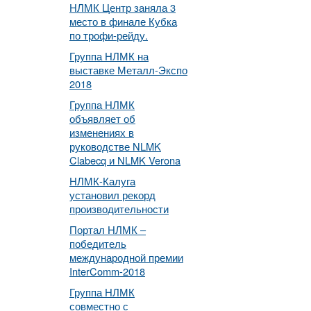
НЛМК Центр заняла 3
место в финале Кубка
по трофи-рейду.
Группа НЛМК на
выставке Металл-Экспо
2018
Группа НЛМК
объявляет об
изменениях в
руководстве NLMK
Clabecq и NLMK Verona
НЛМК-Калуга
установил рекорд
производительности
Портал НЛМК –
победитель
международной премии
InterComm-2018
Группа НЛМК
совместно с