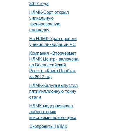
2017 года
НЛМК-Сорт открыл
уникальную
тренировочную
площадку
На НЛМК-Урал прошли
учения ликвидации ЧС
Компания «Вторчермет
НЛМК Центр» включена
во Всероссийский
Реестр «Книга Почёта»
за 2017 год
НЛМК-Калуга выпустил
пятимиллионную тонну
стали
НЛМК модернизирует
лабораторию
коксохимического цеха
Экопроекты НЛМК