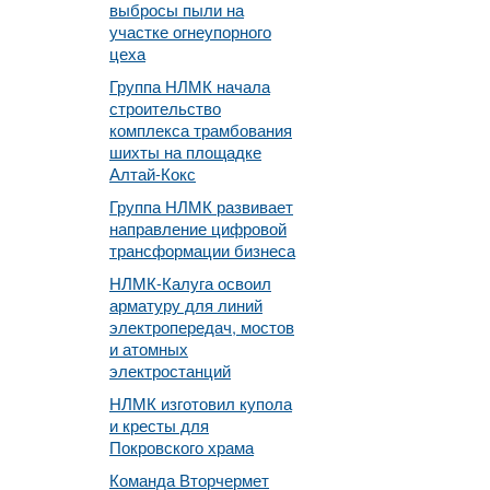
выбросы пыли на
участке огнеупорного
цеха
Группа НЛМК начала
строительство
комплекса трамбования
шихты на площадке
Алтай-Кокс
Группа НЛМК развивает
направление цифровой
трансформации бизнеса
НЛМК-Калуга освоил
арматуру для линий
электропередач, мостов
и атомных
электростанций
НЛМК изготовил купола
и кресты для
Покровского храма
Команда Вторчермет