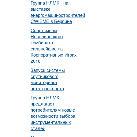
Группа НЛМК - на
выставке
энергомашиностроителей
CWIEME в Берлине
Спортсмены
Новолипецкого
комбината –
сильнейшие на
Корпоративных Играх
2018
Запуск системы
спутникового
мониторинга
автотранспорта
Группа НЛМК
предлагает
потребителям новые
возможности выбора
инструментальных
сталей