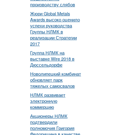
производству слябов
Жюри Global Metals
Awards высоко оценило
успехи руководства
Группы НЛМК в
реализации Стратегии
2017
Группа НЛМК на
выставке Wire 2018 в
Дюссельдорфе
Новолипецкий комбинат
обновляет парк
тяжелых самосвалов
НЛМК развивает
электронную
коммерцию
Акционеры НЛМК
подтвердили
полномочия Григория
Федоришина в качестве