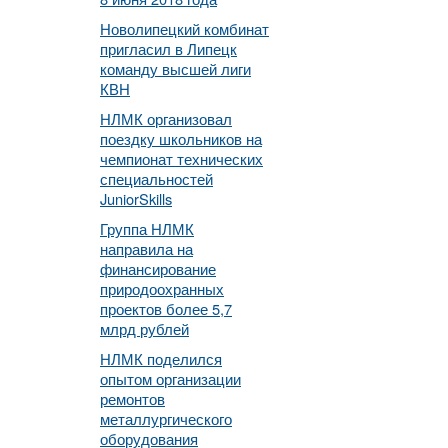
Новолипецкий комбинат
пригласил в Липецк
команду высшей лиги
КВН
НЛМК организовал
поездку школьников на
чемпионат технических
специальностей
JuniorSkills
Группа НЛМК
направила на
финансирование
природоохранных
проектов более 5,7
млрд рублей
НЛМК поделился
опытом организации
ремонтов
металлургического
оборудования