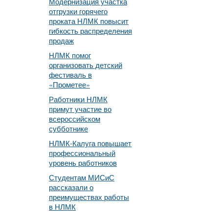
Модернизация участка
отгрузки горячего
проката НЛМК повысит
гибкость распределения
продаж
НЛМК помог
организовать детский
фестиваль в
«Прометее»
Работники НЛМК
примут участие во
всероссийском
субботнике
НЛМК-Калуга повышает
профессиональный
уровень работников
Студентам МИСиС
рассказали о
преимуществах работы
в НЛМК