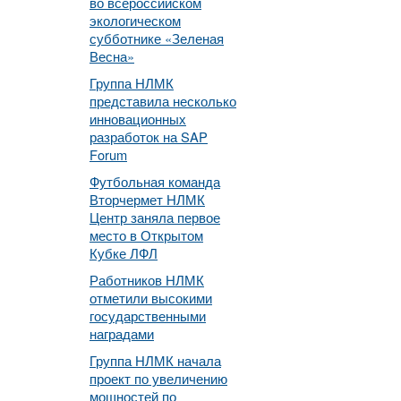
во всероссийском
экологическом
субботнике «Зеленая
Весна»
Группа НЛМК
представила несколько
инновационных
разработок на SAP
Forum
Футбольная команда
Вторчермет НЛМК
Центр заняла первое
место в Открытом
Кубке ЛФЛ
Работников НЛМК
отметили высокими
государственными
наградами
Группа НЛМК начала
проект по увеличению
мощностей по