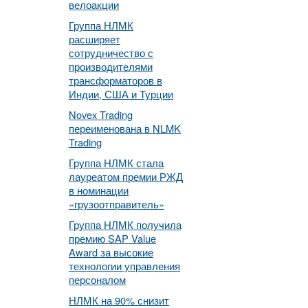
велоакции
Группа НЛМК
расширяет
сотрудничество с
производителями
трансформаторов в
Индии, США и Турции
Novex Trading
переименована в NLMK
Trading
Группа НЛМК стала
лауреатом премии РЖД
в номинации
«грузоотправитель»
Группа НЛМК получила
премию SAP Value
Award за высокие
технологии управления
персоналом
НЛМК на 90% снизит