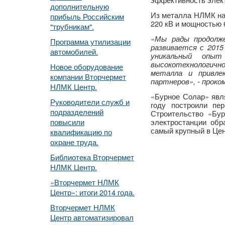
дополнительную
Из металла НЛМК на
прибыль Российским
220 кВ и мощностью 
"трубникам".
«Мы рады продолж
Программа утилизации
развивается с 2015
автомобилей.
уникальный опы
высокотехнологично
Новое оборудование
металла и привле
компании Вторчермет
партнеров», - прок
НЛМК Центр.
«Бурное Солар» явл
Руководители служб и
году построили пе
подразделений
Строительство «Бур
повысили
электростанции обр
самый крупный в Цен
квалификацию по
охране труда.
Библиотека Вторчермет
НЛМК Центр.
«Вторчермет НЛМК
Центр»: итоги 2014 года.
Вторчермет НЛМК
Центр автоматизировал