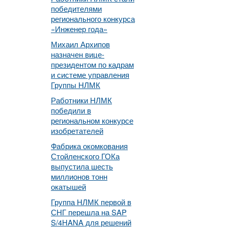
победителями
регионального конкурса
«Инженер года»
Михаил Архипов
назначен вице-
президентом по кадрам
и системе управления
Группы НЛМК
Работники НЛМК
победили в
региональном конкурсе
изобретателей
Фабрика окомкования
Стойленского ГОКа
выпустила шесть
миллионов тонн
окатышей
Группа НЛМК первой в
СНГ перешла на SAP
S/4HANA для решений