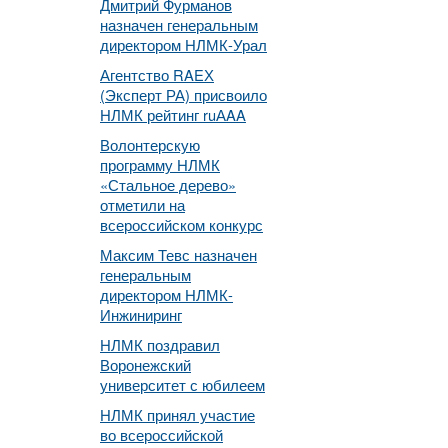
Дмитрий Фурманов
назначен генеральным
директором НЛМК-Урал
Агентство RAEХ
(Эксперт РА) присвоило
НЛМК рейтинг ruАAA
Волонтерскую
программу НЛМК
«Стальное дерево»
отметили на
всероссийском конкурс
Максим Тевс назначен
генеральным
директором НЛМК-
Инжиниринг
НЛМК поздравил
Воронежский
университет с юбилеем
НЛМК принял участие
во всероссийской