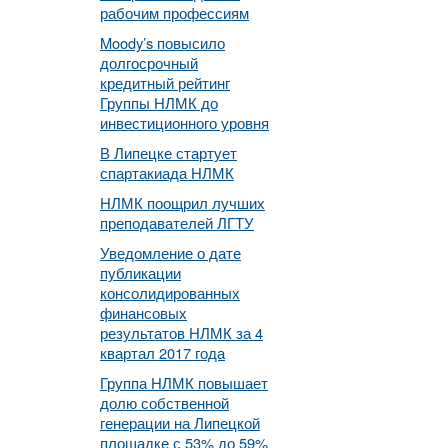
рабочим профессиям
Moody’s повысило
долгосрочный
кредитный рейтинг
Группы НЛМК до
инвестиционного уровня
В Липецке стартует
спартакиада НЛМК
НЛМК поощрил лучших
преподавателей ЛГТУ
Уведомление о дате
публикации
консолидированных
финансовых
результатов НЛМК за 4
квартал 2017 года
Группа НЛМК повышает
долю собственной
генерации на Липецкой
площадке с 53% до 59%