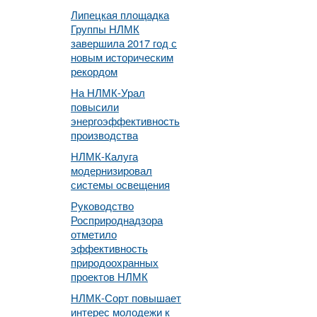
Липецкая площадка
Группы НЛМК
завершила 2017 год с
новым историческим
рекордом
На НЛМК-Урал
повысили
энергоэффективность
производства
НЛМК-Калуга
модернизировал
системы освещения
Руководство
Росприроднадзора
отметило
эффективность
природоохранных
проектов НЛМК
НЛМК-Сорт повышает
интерес молодежи к