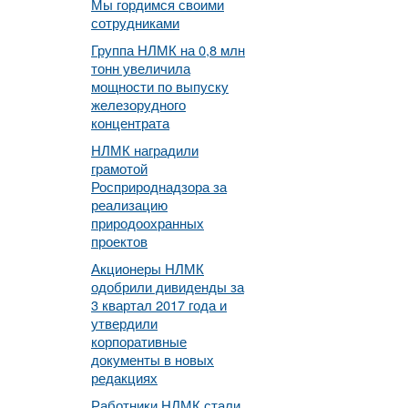
Мы гордимся своими
сотрудниками
Группа НЛМК на 0,8 млн
тонн увеличила
мощности по выпуску
железорудного
концентрата
НЛМК наградили
грамотой
Росприроднадзора за
реализацию
природоохранных
проектов
Акционеры НЛМК
одобрили дивиденды за
3 квартал 2017 года и
утвердили
корпоративные
документы в новых
редакциях
Работники НЛМК стали