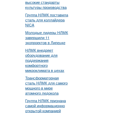
высокие стандарты
культуры производства
Группа НЛМК поставила
сталь для коллайдера
NICA
Молодые лидеры НЛМК
завершили 11
экопроектов в Липецке
НЛМК внедряет
оборудование для
поддержания
комфортного
микроклимата в цехах
Трансформаторная
сталь НЛМК для самого
мощного в мире
атомного ледокола
Группа НЛМК признана
самой информационно
открытой компанией