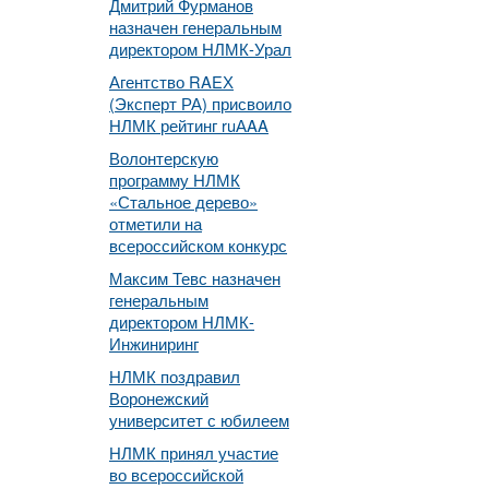
Дмитрий Фурманов
назначен генеральным
директором НЛМК-Урал
Агентство RAEХ
(Эксперт РА) присвоило
НЛМК рейтинг ruАAA
Волонтерскую
программу НЛМК
«Стальное дерево»
отметили на
всероссийском конкурс
Максим Тевс назначен
генеральным
директором НЛМК-
Инжиниринг
НЛМК поздравил
Воронежский
университет с юбилеем
НЛМК принял участие
во всероссийской