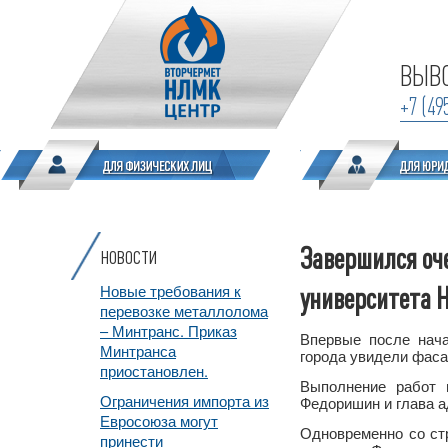
ВЫВО
+7 (49
Завершился оч
НОВОСТИ
Новые требования к
университета
перевозке металлолома
– Минтранс. Приказ
Впервые после нача
Минтранса
города увидели фаса
приостановлен.
Выполнение работ 
Ограничения импорта из
Федоришин и глава а
Евросоюза могут
Одновременно со ст
принести