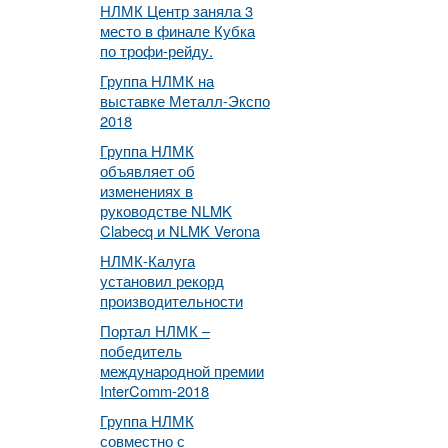
НЛМК Центр заняла 3
место в финале Кубка
по трофи-рейду.
Группа НЛМК на
выставке Металл-Экспо
2018
Группа НЛМК
объявляет об
изменениях в
руководстве NLMK
Clabecq и NLMK Verona
НЛМК-Калуга
установил рекорд
производительности
Портал НЛМК –
победитель
международной премии
InterComm-2018
Группа НЛМК
совместно с