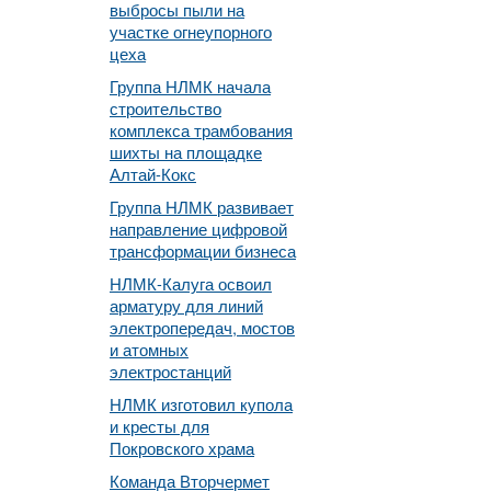
выбросы пыли на
участке огнеупорного
цеха
Группа НЛМК начала
строительство
комплекса трамбования
шихты на площадке
Алтай-Кокс
Группа НЛМК развивает
направление цифровой
трансформации бизнеса
НЛМК-Калуга освоил
арматуру для линий
электропередач, мостов
и атомных
электростанций
НЛМК изготовил купола
и кресты для
Покровского храма
Команда Вторчермет