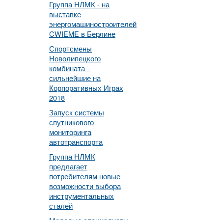
Группа НЛМК - на
выставке
энергомашиностроителей
CWIEME в Берлине
Спортсмены
Новолипецкого
комбината –
сильнейшие на
Корпоративных Играх
2018
Запуск системы
спутникового
мониторинга
автотранспорта
Группа НЛМК
предлагает
потребителям новые
возможности выбора
инструментальных
сталей