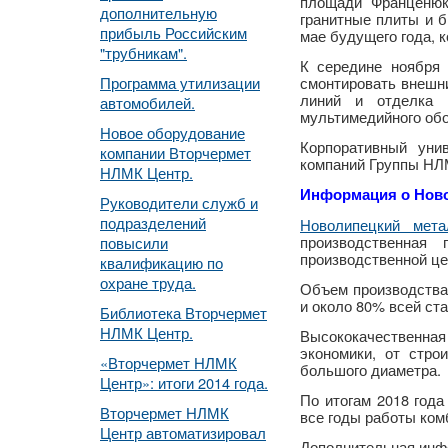
площади Франценюк
дополнительную
гранитные плиты и б
прибыль Российским
мае будущего года, к
"трубникам".
К середине ноября 
Программа утилизации
смонтировать внешн
линий и отделка 
автомобилей.
мультимедийного обо
Новое оборудование
Корпоративный уни
компании Вторчермет
компаний Группы НЛМ
НЛМК Центр.
Информация о Ново
Руководители служб и
подразделений
Новолипецкий мета
производственная
повысили
производственной це
квалификацию по
охране труда.
Объем производства 
и около 80% всей ст
Библиотека Вторчермет
НЛМК Центр.
Высококачественная
экономики, от стро
«Вторчермет НЛМК
большого диаметра.
Центр»: итоги 2014 года.
По итогам 2018 года
Вторчермет НЛМК
все годы работы комб
Центр автоматизировал
Дополнительная инф