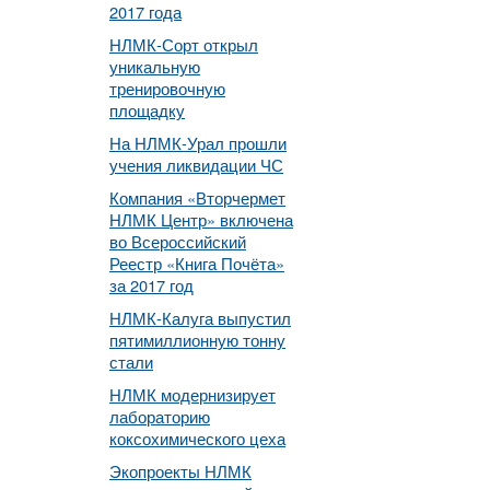
2017 года
НЛМК-Сорт открыл
уникальную
тренировочную
площадку
На НЛМК-Урал прошли
учения ликвидации ЧС
Компания «Вторчермет
НЛМК Центр» включена
во Всероссийский
Реестр «Книга Почёта»
за 2017 год
НЛМК-Калуга выпустил
пятимиллионную тонну
стали
НЛМК модернизирует
лабораторию
коксохимического цеха
Экопроекты НЛМК