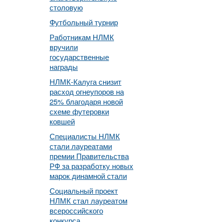
столовую
Футбольный турнир
Работникам НЛМК
вручили
государственные
награды
НЛМК-Калуга снизит
расход огнеупоров на
25% благодаря новой
схеме футеровки
ковшей
Специалисты НЛМК
стали лауреатами
премии Правительства
РФ за разработку новых
марок динамной стали
Социальный проект
НЛМК стал лауреатом
всероссийского
конкурса