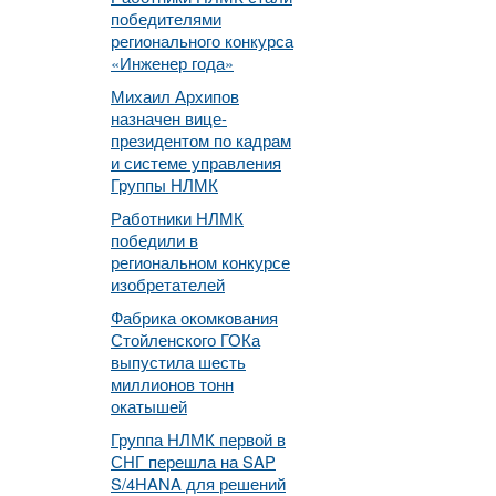
победителями
регионального конкурса
«Инженер года»
Михаил Архипов
назначен вице-
президентом по кадрам
и системе управления
Группы НЛМК
Работники НЛМК
победили в
региональном конкурсе
изобретателей
Фабрика окомкования
Стойленского ГОКа
выпустила шесть
миллионов тонн
окатышей
Группа НЛМК первой в
СНГ перешла на SAP
S/4HANA для решений