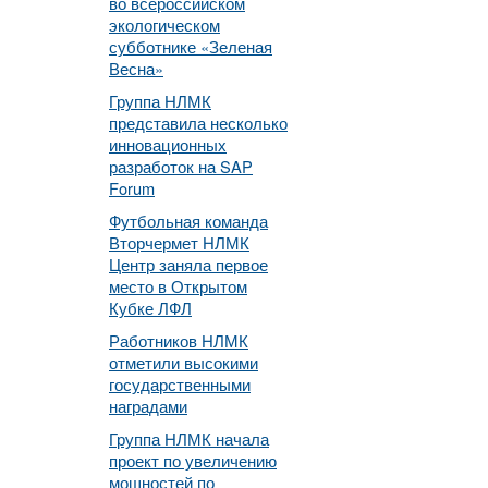
во всероссийском
экологическом
субботнике «Зеленая
Весна»
Группа НЛМК
представила несколько
инновационных
разработок на SAP
Forum
Футбольная команда
Вторчермет НЛМК
Центр заняла первое
место в Открытом
Кубке ЛФЛ
Работников НЛМК
отметили высокими
государственными
наградами
Группа НЛМК начала
проект по увеличению
мощностей по