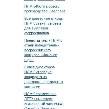
НЛМК-Калуга освоил
производство швеллера
Все древесные отходы
НЛМК станут сырьем
для выплавки
ферросплавов
Представители НЛМК
стали победителями
всероссийского
конкурса «Инженер
года»
Совет директоров
НЛМК утвердил
кандидата на
должность президента
компании
НЛМК совместно с
ЛГТУ организует
инженерный чемпионат
Case-in в Липецке