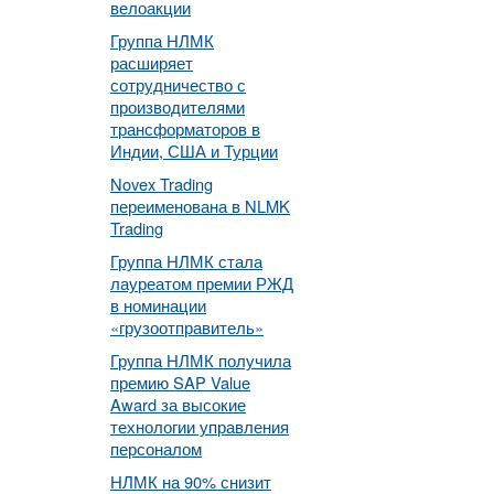
велоакции
Группа НЛМК
расширяет
сотрудничество с
производителями
трансформаторов в
Индии, США и Турции
Novex Trading
переименована в NLMK
Trading
Группа НЛМК стала
лауреатом премии РЖД
в номинации
«грузоотправитель»
Группа НЛМК получила
премию SAP Value
Award за высокие
технологии управления
персоналом
НЛМК на 90% снизит