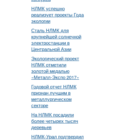
НЛМК успешно
реализует проекты Года
экологии
Сталь НЛМК для
крупнейшей солнечной
электростанции в
Центральной Азии
Экологический проект
НЛМК отметили
золотой медалью
«Металл-Экспо 2017»
Годовой отчет НЛМК
признан лучшим в
металлургическом
секторе
На НЛМК посадили
более четырех тысяч
деревьев
НЛМК-Урал подтвердил