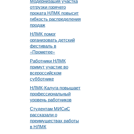
Модернизация участка
отгрузки горячего
проката НЛМК повысит
гибкость распределения
продаж
НЛМК помог
организовать детский
фестиваль в
«Прометее»
Работники НЛМК
примут участие во
всероссийском
субботнике
НЛМК-Калуга повышает
профессиональный
уровень работников
Студентам МИСиС
рассказали о
преимуществах работы
в НЛМК