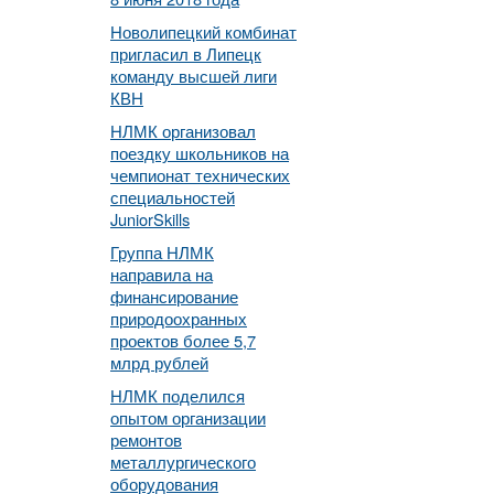
Новолипецкий комбинат
пригласил в Липецк
команду высшей лиги
КВН
НЛМК организовал
поездку школьников на
чемпионат технических
специальностей
JuniorSkills
Группа НЛМК
направила на
финансирование
природоохранных
проектов более 5,7
млрд рублей
НЛМК поделился
опытом организации
ремонтов
металлургического
оборудования