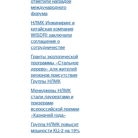
отметили наградой
международного
форума
НЛМК-Инжиниринг и
китайская компания
WISDRI заключили
соглашение о
сотрудничестве
Гранты экологической
программы «Стальное
дерево» для жителей
регионов присутствия
Группы НЛМК
Менеджеры НЛМК
стали лауреатами и
призерами
всероссийской премии
«Казначей года»
Группа НЛМК повысит
мощности КЦ-2 на 19%