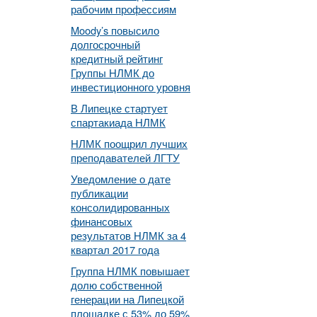
рабочим профессиям
Moody’s повысило
долгосрочный
кредитный рейтинг
Группы НЛМК до
инвестиционного уровня
В Липецке стартует
спартакиада НЛМК
НЛМК поощрил лучших
преподавателей ЛГТУ
Уведомление о дате
публикации
консолидированных
финансовых
результатов НЛМК за 4
квартал 2017 года
Группа НЛМК повышает
долю собственной
генерации на Липецкой
площадке с 53% до 59%