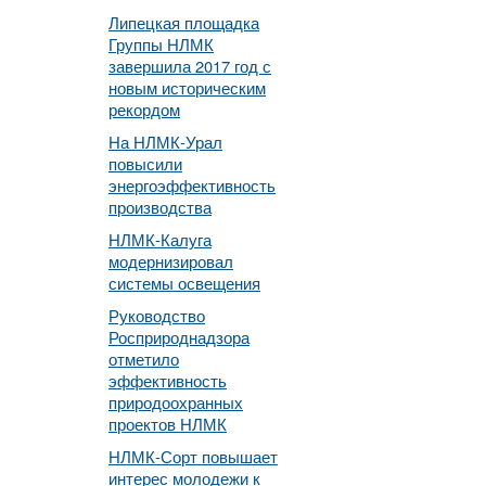
Липецкая площадка
Группы НЛМК
завершила 2017 год с
новым историческим
рекордом
На НЛМК-Урал
повысили
энергоэффективность
производства
НЛМК-Калуга
модернизировал
системы освещения
Руководство
Росприроднадзора
отметило
эффективность
природоохранных
проектов НЛМК
НЛМК-Сорт повышает
интерес молодежи к