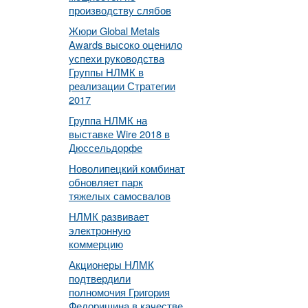
производству слябов
Жюри Global Metals
Awards высоко оценило
успехи руководства
Группы НЛМК в
реализации Стратегии
2017
Группа НЛМК на
выставке Wire 2018 в
Дюссельдорфе
Новолипецкий комбинат
обновляет парк
тяжелых самосвалов
НЛМК развивает
электронную
коммерцию
Акционеры НЛМК
подтвердили
полномочия Григория
Федоришина в качестве