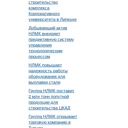
строительство
комплекса
Корпоративного
университета в Липецке
Добывающий актив
НЛМК внедряет
предиктивную систему
управления
технологическим
процессом
НЛМК повышает
надежность работы
оборудования для
выплавки стали
Группа НЛМК поставит
2 млн тонн попутной
продукции для
строительства ЦКАД
Группа НЛМК открывает
торговую компанию в
Турции